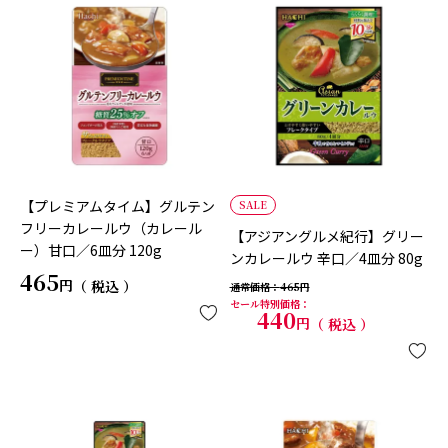
【プレミアムタイム】グルテン
SALE
フリーカレールウ（カレール
【アジアングルメ紀行】グリー
ー）甘口／6皿分 120g
ンカレールウ 辛口／4皿分 80g
465
税込
通常価格
465
セール特別価格
440
税込