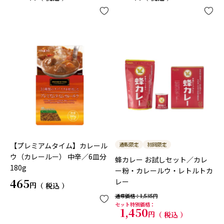
【プレミアムタイム】カレール
通販限定
初回限定
ウ（カレールー） 中辛／6皿分
蜂カレー お試しセット／カレ
180g
ー粉・カレールウ・レトルトカ
465
レー
税込
通常価格
1,535
セット特別価格
1,450
税込