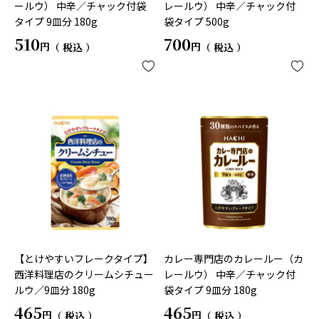
ールウ） 中辛／チャック付袋
レールウ） 中辛／チャック付
タイプ 9皿分 180g
袋タイプ 500g
510
700
税込
税込
【とけやすいフレークタイプ】
カレー専門店のカレールー（カ
西洋料理店のクリームシチュー
レールウ） 中辛／チャック付
ルウ／9皿分 180g
袋タイプ 9皿分 180g
465
465
税込
税込