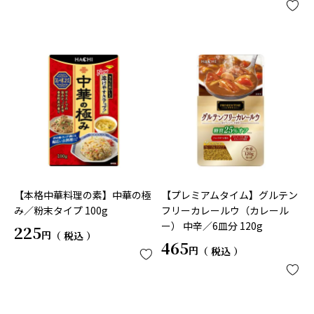
【本格中華料理の素】中華の極
【プレミアムタイム】グルテン
み／粉末タイプ 100g
フリーカレールウ（カレール
ー） 中辛／6皿分 120g
225
税込
465
税込