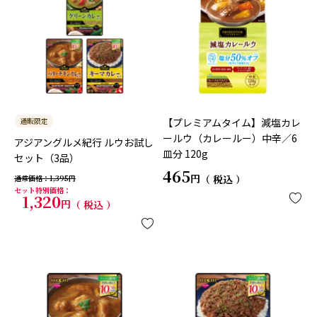
通販限定
【プレミアムタイム】減塩カレ
ールウ（カレールー）中辛／6
アジアングルメ紀行 ルウお試し
皿分 120g
セット（3品）
465
税込
通常価格
1,395
セット特別価格
1,320
税込