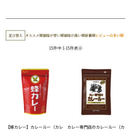
並び替え
オススメ順
価格が安い順
価格が高い順
新着順
レビューの多い順
15
件中
1
-
15
件表示
【蜂カレー】カレールー（カレ
カレー専門店のカレールー（カ