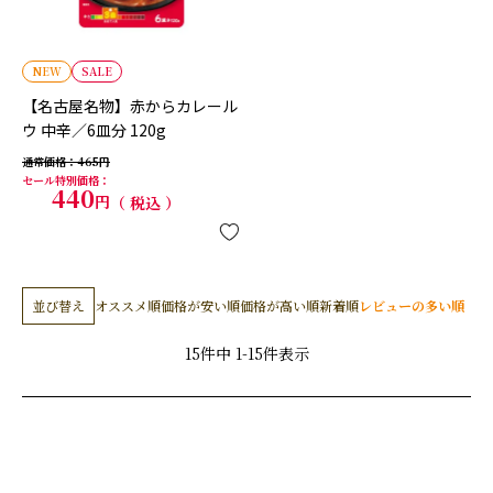
NEW
SALE
【名古屋名物】赤からカレール
ウ 中辛／6皿分 120g
通常価格
465
セール特別価格
440
税込
並び替え
オススメ順
価格が安い順
価格が高い順
新着順
レビューの多い順
15
件中
1
-
15
件表示