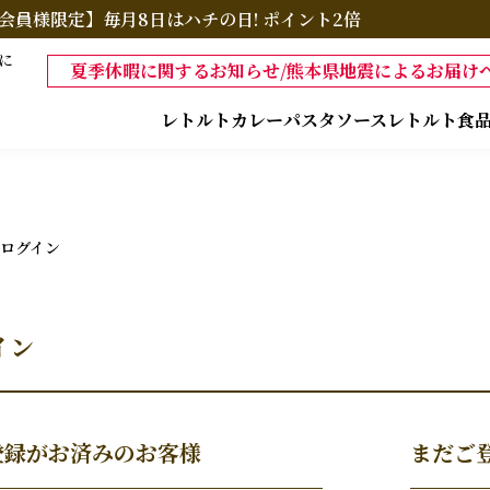
会員様限定】毎月8日はハチの日! ポイント2倍
に
夏季休暇に関するお知らせ/熊本県地震によるお届けへ
レトルトカレー
パスタソース
レトルト食
ログイン
イン
登録がお済みのお客様
まだご