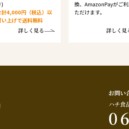
)
換、AmazonPayがご
計4,000円（税込）以
ただけます。
買い上げで送料無料
詳しく見る
詳しく見
お問い
ハチ食
問
0