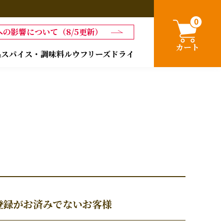
0
の影響について（8/5更新）
カート
品
スパイス・調味料
ルウ
フリーズドライ
登録がお済みでないお客様