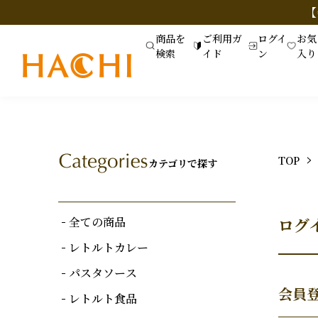
【
商品を
ご利用ガ
ログイ
お気
検索
イド
ン
入り
TOP
カテゴリで探す
全ての商品
ログ
レトルトカレー
パスタソース
会員
レトルト食品