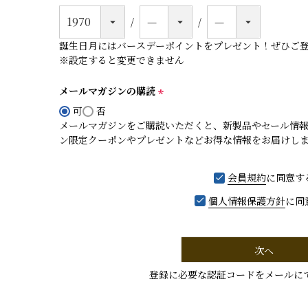
誕生日月にはバースデーポイントをプレゼント！ぜひご
※設定すると変更できません
メールマガジンの購読
(
可
否
必
メールマガジンをご購読いただくと、新製品やセール情
須
ン限定クーポンやプレゼントなどお得な情報をお届けし
)
会員規約
に同意す
個人情報保護方針
に同
次へ
登録に必要な認証コードをメールに