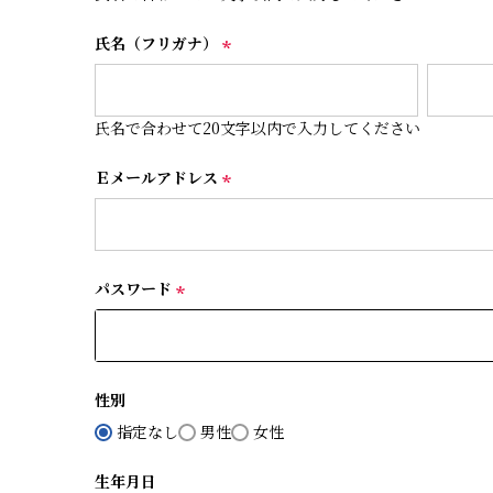
)
氏名（フリガナ）
(
必
須
氏名で合わせて20文字以内で入力してください
)
Ｅメールアドレス
(
必
須
)
パスワード
(
必
須
)
性別
指定なし
男性
女性
生年月日