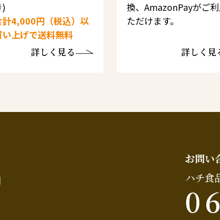
)
換、AmazonPayがご
計4,000円（税込）以
ただけます。
買い上げで送料無料
詳しく見る
詳しく見
お問い
ハチ食
問
0