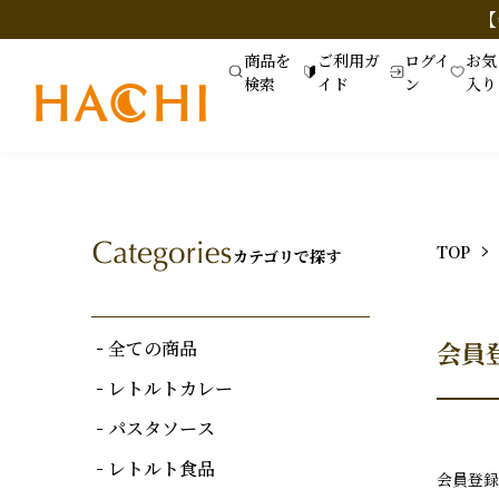
【
商品を
ご利用ガ
ログイ
お気
検索
イド
ン
入り
TOP
カテゴリで探す
全ての商品
会員
レトルトカレー
パスタソース
レトルト食品
会員登録