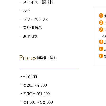
スパイス・調味料
ルウ
❶
フリーズドライ
❷
業務用商品
❸
通販限定
※
❹
❺
❻
価格帯で探す
～￥200
￥201～￥500
￥501～￥1,000
￥1,001～￥2,000