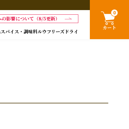
0
の影響について（8/5更新）
カート
品
スパイス・調味料
ルウ
フリーズドライ