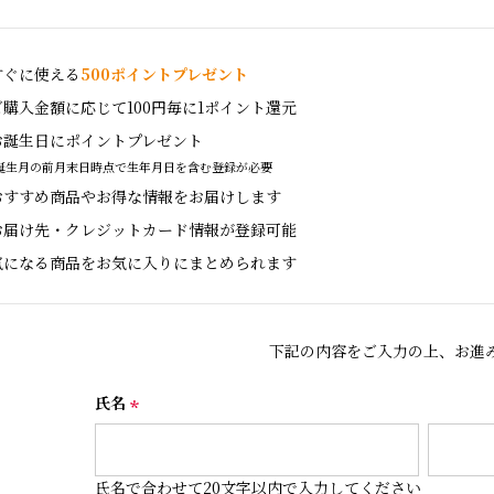
すぐに使える
500ポイントプレゼント
ご購入金額に応じて100円毎に1ポイント還元
お誕生日にポイントプレゼント
誕生月の前月末日時点で生年月日を含む登録が必要
おすすめ商品やお得な情報をお届けします
お届け先・クレジットカード情報が登録可能
気になる商品をお気に入りにまとめられます
下記の内容をご入力の上、お進
氏名
(
必
須
氏名で合わせて20文字以内で入力してください