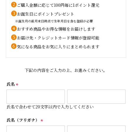
❷
ご購入金額に応じて100円毎に1ポイント還元
❸
お誕生日にポイントプレゼント
※誕生月の前月末日時点で生年月日を含む登録が必要
❹
おすすめ商品やお得な情報をお届けします
❺
お届け先・クレジットカード情報が登録可能
❻
気になる商品をお気に入りにまとめられます
下記の内容をご入力の上、お進みください。
氏名
(
必
須
氏名で合わせて20文字以内で入力してください
)
氏名（フリガナ）
(