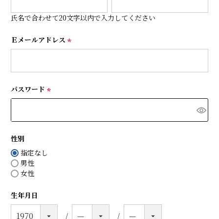
必
須
氏名で合わせて20文字以内で入力してください
)
Ｅメールアドレス
(
必
須
)
パスワード
(
必
須
)
性別
指定なし
男性
女性
生年月日