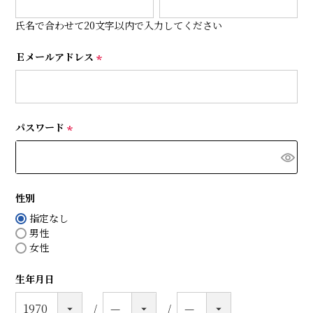
必
須
氏名で合わせて20文字以内で入力してください
)
Ｅメールアドレス
(
必
須
)
パスワード
(
必
須
)
性別
指定なし
男性
女性
生年月日