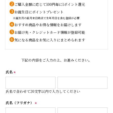
❷
ご購入金額に応じて100円毎に1ポイント還元
❸
お誕生日にポイントプレゼント
※誕生月の前月末日時点で生年月日を含む登録が必要
❹
おすすめ商品やお得な情報をお届けします
❺
お届け先・クレジットカード情報が登録可能
❻
気になる商品をお気に入りにまとめられます
下記の内容をご入力の上、お進みください。
氏名
(
必
須
氏名で合わせて20文字以内で入力してください
)
氏名（フリガナ）
(