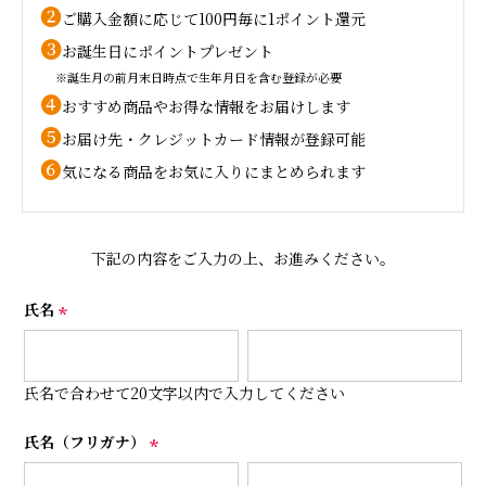
❷
ご購入金額に応じて100円毎に1ポイント還元
❸
お誕生日にポイントプレゼント
※誕生月の前月末日時点で生年月日を含む登録が必要
❹
おすすめ商品やお得な情報をお届けします
❺
お届け先・クレジットカード情報が登録可能
❻
気になる商品をお気に入りにまとめられます
下記の内容をご入力の上、お進みください。
氏名
(
必
須
氏名で合わせて20文字以内で入力してください
)
氏名（フリガナ）
(