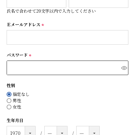
必
須
氏名で合わせて20文字以内で入力してください
)
Ｅメールアドレス
(
必
須
)
パスワード
(
必
須
)
性別
指定なし
男性
女性
生年月日