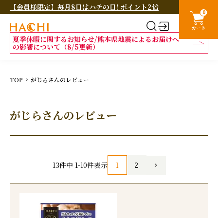
【会員様限定】毎月8日はハチの日! ポイント2倍
0
カート
夏季休暇に関するお知らせ/熊本県地震によるお届けへ
の影響について（8/5更新）
TOP
がじらさんのレビュー
がじらさんのレビュー
1
2
13
件中
1
-
10
件表示