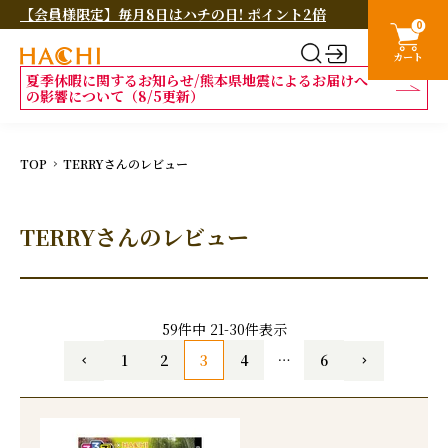
【会員様限定】毎月8日はハチの日! ポイント2倍
0
カート
夏季休暇に関するお知らせ/熊本県地震によるお届けへ
の影響について（8/5更新）
TOP
TERRYさんのレビュー
TERRYさんのレビュー
59
件中
21
-
30
件表示
1
2
3
4
…
6