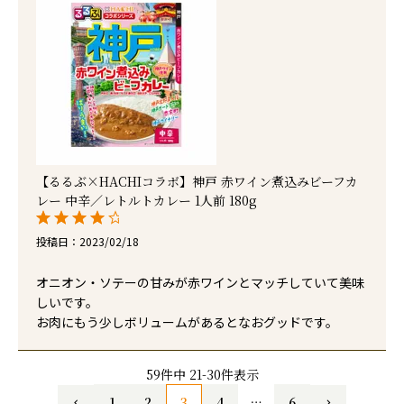
【るるぶ×HACHIコラボ】神戸 赤ワイン煮込みビーフカ
レー 中辛／レトルトカレー 1人前 180g
投稿日
2023/02/18
オニオン・ソテーの甘みが赤ワインとマッチしていて美味
しいです。

お肉にもう少しボリュームがあるとなおグッドです。
59
件中
21
-
30
件表示
1
2
3
4
…
6