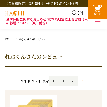
【会員様限定】毎月8日はハチの日! ポイント2倍
0
カート
夏季休暇に関するお知らせ/熊本県地震によるお届けへ
の影響について（8/5更新）
TOP
れおくんさんのレビュー
れおくんさんのレビュー
1
2
3
21
件中
21
-
21
件表示