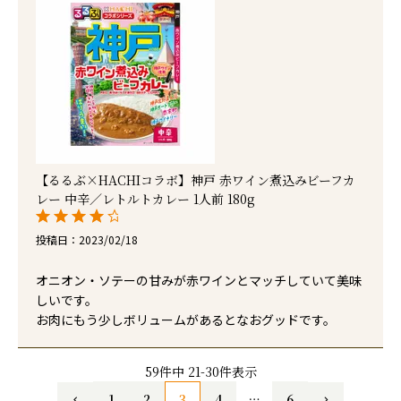
【るるぶ×HACHIコラボ】神戸 赤ワイン煮込みビーフカ
レー 中辛／レトルトカレー 1人前 180g
投稿日
2023/02/18
オニオン・ソテーの甘みが赤ワインとマッチしていて美味
しいです。

お肉にもう少しボリュームがあるとなおグッドです。
59
件中
21
-
30
件表示
1
2
3
4
…
6