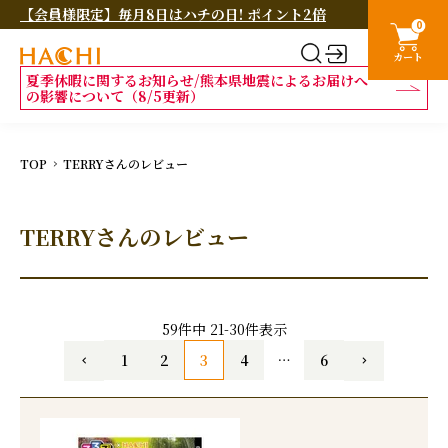
【会員様限定】毎月8日はハチの日! ポイント2倍
0
カート
夏季休暇に関するお知らせ/熊本県地震によるお届けへ
の影響について（8/5更新）
TOP
TERRYさんのレビュー
TERRYさんのレビュー
59
件中
21
-
30
件表示
1
2
3
4
…
6