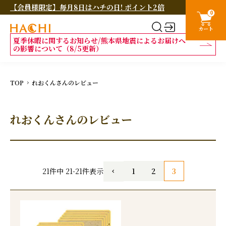
【会員様限定】毎月8日はハチの日! ポイント2倍
0
カート
夏季休暇に関するお知らせ/熊本県地震によるお届けへ
の影響について（8/5更新）
TOP
れおくんさんのレビュー
れおくんさんのレビュー
1
2
3
21
件中
21
-
21
件表示