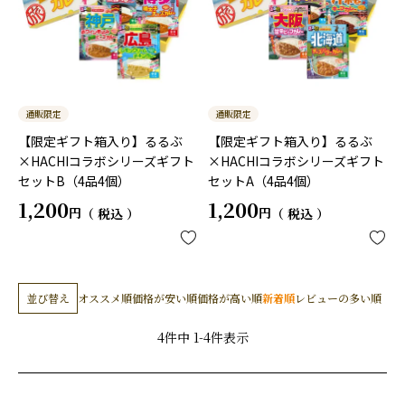
通販限定
通販限定
【限定ギフト箱入り】るるぶ
【限定ギフト箱入り】るるぶ
×HACHIコラボシリーズギフト
×HACHIコラボシリーズギフト
セットB（4品4個）
セットA（4品4個）
1,200
1,200
税込
税込
並び替え
オススメ順
価格が安い順
価格が高い順
新着順
レビューの多い順
4
件中
1
-
4
件表示