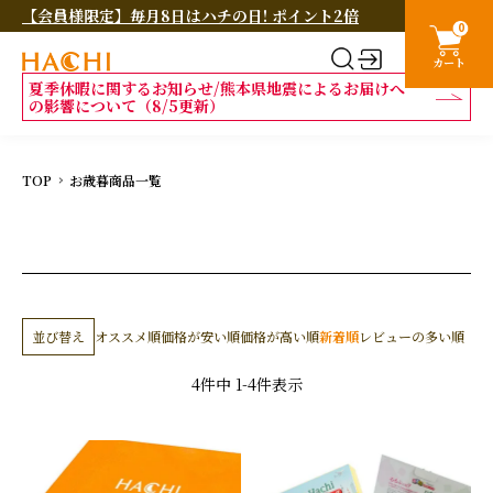
【会員様限定】毎月8日はハチの日! ポイント2倍
0
カート
夏季休暇に関するお知らせ/熊本県地震によるお届けへ
の影響について（8/5更新）
TOP
お歳暮商品一覧
並び替え
オススメ順
価格が安い順
価格が高い順
新着順
レビューの多い順
4
件中
1
-
4
件表示