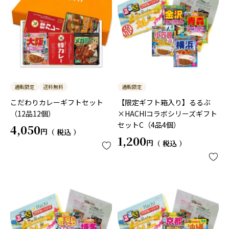
通販限定
送料無料
通販限定
こだわりカレーギフトセット
【限定ギフト箱入り】るるぶ
（12品12個）
×HACHIコラボシリーズギフト
セットC（4品4個）
4,050
税込
1,200
税込