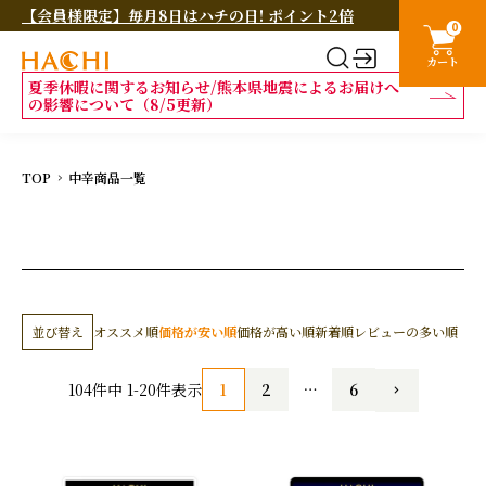
【会員様限定】毎月8日はハチの日! ポイント2倍
0
カート
夏季休暇に関するお知らせ/熊本県地震によるお届けへ
の影響について（8/5更新）
TOP
中辛商品一覧
並び替え
オススメ順
価格が安い順
価格が高い順
新着順
レビューの多い順
1
2
…
6
104
件中
1
-
20
件表示