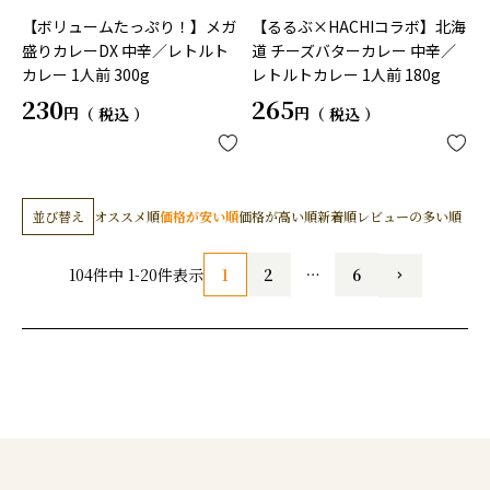
【ボリュームたっぷり！】メガ
【るるぶ×HACHIコラボ】北海
盛りカレーDX 中辛／レトルト
道 チーズバターカレー 中辛／
カレー 1人前 300g
レトルトカレー 1人前 180g
230
265
税込
税込
並び替え
オススメ順
価格が安い順
価格が高い順
新着順
レビューの多い順
1
2
…
6
104
件中
1
-
20
件表示