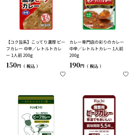
【コク旨系】こってり濃厚 ビー
カレー専門店の彩りのカレー
フカレー 中辛／レトルトカレ
中辛／レトルトカレー 1人前
ー 1人前 200g
200g
150
190
税込
税込