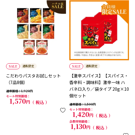
通販限定
通販限定
SALE
SALE
こだわりパスタお試しセット
【激辛スパイス】【スパイス・
（7品8個）
香辛料・調味料】激辛一味 ハ
バネロ入り／袋タイプ 20g×10
通常価格
1,920
個セット
セール特別価格
1,570
税込
通常価格
1,500
セット特別価格
1,420
税込
会員特別価格
1,130
税込