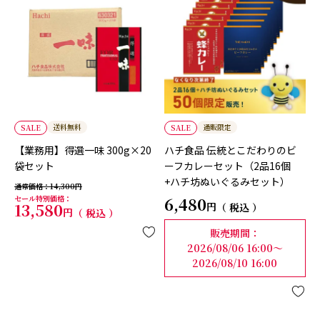
送料無料
通販限定
SALE
SALE
【業務用】得選一味 300g×20
ハチ食品 伝統とこだわりのビ
袋セット
ーフカレーセット（2品16個
+ハチ坊ぬいぐるみセット）
通常価格
14,300
セール特別価格
6,480
13,580
税込
税込
販売期間
2026/08/06 16:00
〜
2026/08/10 16:00