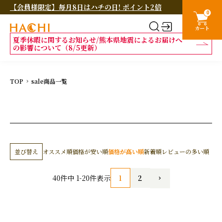
【会員様限定】毎月8日はハチの日! ポイント2倍
0
カート
夏季休暇に関するお知らせ/熊本県地震によるお届けへ
の影響について（8/5更新）
TOP
sale商品一覧
並び替え
オススメ順
価格が安い順
価格が高い順
新着順
レビューの多い順
1
2
40
件中
1
-
20
件表示