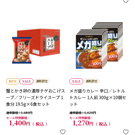
通販限定
通販限定
NEW
SALE
SALE
蟹とかき卵の濃厚チゲおこげス
メガ盛りカレー 辛口／レトル
ープ／フリーズドライスープ 1
トカレー 1人前 300g×10個セ
食分 19.5g×6食セット
ット
通常価格
1,480
通常価格
1,420
セール特別価格
セール特別価格
1,400
1,270
税込
税込