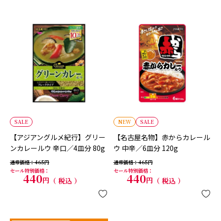
SALE
NEW
SALE
【アジアングルメ紀行】グリー
【名古屋名物】赤からカレール
ンカレールウ 辛口／4皿分 80g
ウ 中辛／6皿分 120g
通常価格
465
通常価格
465
セール特別価格
セール特別価格
440
440
税込
税込