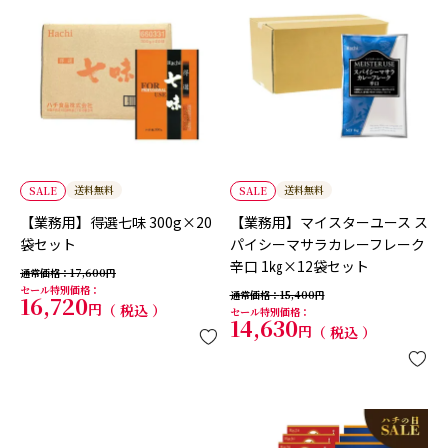
送料無料
送料無料
SALE
SALE
【業務用】得選七味 300g×20
【業務用】マイスターユース ス
袋セット
パイシーマサラカレーフレーク
辛口 1㎏×12袋セット
通常価格
17,600
セール特別価格
通常価格
15,400
16,720
税込
セール特別価格
14,630
税込