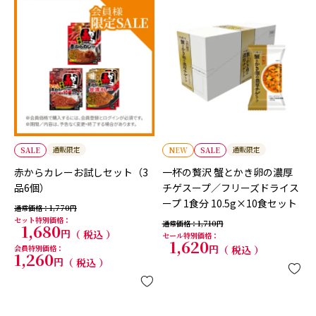
通販限定
通販限定
SALE
NEW
SALE
赤からカレーお試しセット（3
一杯の贅沢 蟹とかき卵の濃厚
品6個）
チゲスープ／フリーズドライス
ープ 1食分 10.5g×10食セット
通常価格
1,770
セット特別価格
通常価格
1,710
1,680
税込
セール特別価格
1,620
会員特別価格
税込
1,260
税込