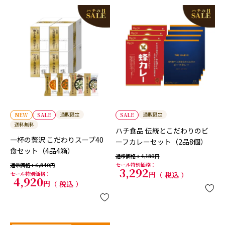
通販限定
通販限定
NEW
SALE
SALE
送料無料
ハチ食品 伝統とこだわりのビ
一杯の贅沢 こだわりスープ40
ーフカレーセット（2品8個）
食セット（4品4箱）
通常価格
4,180
セール特別価格
通常価格
6,840
3,292
セール特別価格
税込
4,920
税込