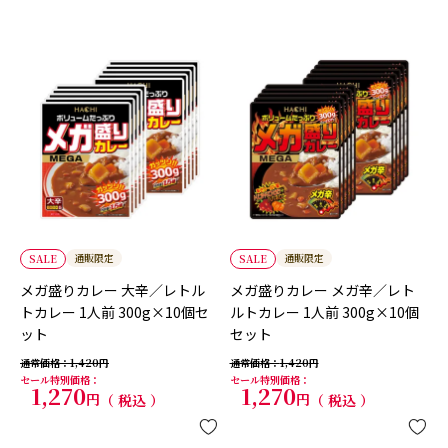
通販限定
通販限定
SALE
SALE
メガ盛りカレー 大辛／レトル
メガ盛りカレー メガ辛／レト
トカレー 1人前 300g×10個セ
ルトカレー 1人前 300g×10個
ット
セット
通常価格
1,420
通常価格
1,420
セール特別価格
セール特別価格
1,270
1,270
税込
税込