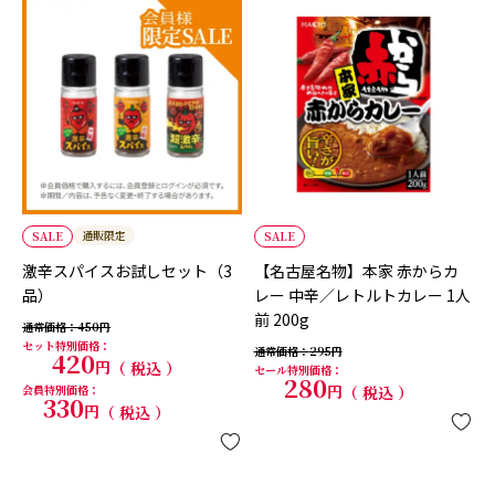
通販限定
SALE
SALE
激辛スパイスお試しセット（3
【名古屋名物】本家 赤からカ
品）
レー 中辛／レトルトカレー 1人
前 200g
通常価格
450
セット特別価格
通常価格
295
420
税込
セール特別価格
280
会員特別価格
税込
330
税込