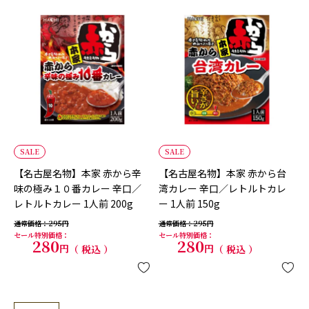
SALE
SALE
【名古屋名物】本家 赤から辛
【名古屋名物】本家 赤から台
味の極み１０番カレー 辛口／
湾カレー 辛口／レトルトカレ
レトルトカレー 1人前 200g
ー 1人前 150g
通常価格
295
通常価格
295
セール特別価格
セール特別価格
280
280
税込
税込