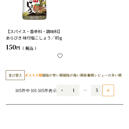
【スパイス・香辛料・調味料】
あらびき 味付塩こしょう／85g
150
税込
並び替え
オススメ順
価格が安い順
価格が高い順
新着順
レビューの多い順
1
…
5
6
105
件中
101
-
105
件表示