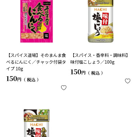
【スパイス道場】そのまんま食
【スパイス・香辛料・調味料】
べるにんにく／チャック付袋タ
味付塩こしょう／100g
イプ 10g
150
税込
150
税込