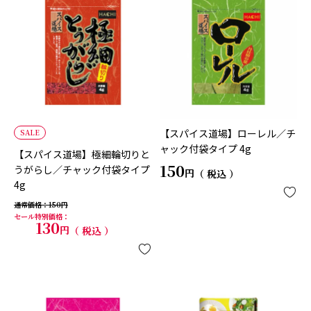
【スパイス道場】ローレル／チ
SALE
ャック付袋タイプ 4g
【スパイス道場】極細輪切りと
150
うがらし／チャック付袋タイプ
税込
4g
通常価格
150
セール特別価格
130
税込