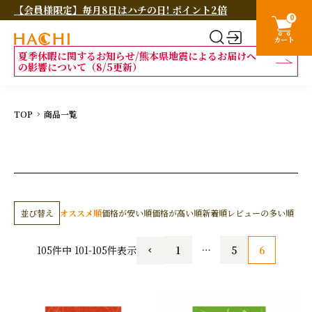
【会員様限定】毎月8日はハチの日! ポイント2倍
0
カート
夏季休暇に関するお知らせ/熊本県地震によるお届けへ
の影響について（8/5更新）
TOP
商品一覧
並び替え
オススメ順
価格が安い順
価格が高い順
新着順
レビューの多い順
1
…
5
6
105
件中
101
-
105
件表示