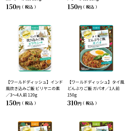
150
150
税込
税込
【ワールドディッシュ】インド
【ワールドディッシュ】タイ風
風炊き込みご飯 ビリヤニの素
どんぶりご飯 ガパオ／1人前
／3～4人前 120g
150g
150
310
税込
税込