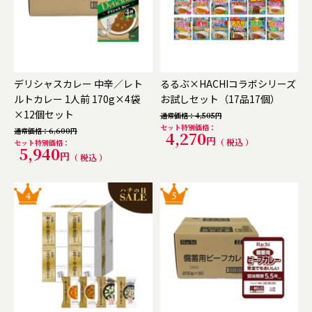
デリシャスカレー 中辛／レト
るるぶ×HACHIコラボシリーズ
ルトカレー 1人前 170g×4袋
お試しセット（17品17個）
×12個セット
通常価格
4,505
セット特別価格
通常価格
6,600
4,270
税込
セット特別価格
5,940
税込