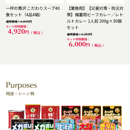
一杯の贅沢 こだわりスープ40
【業務用】【災害対策・防災対
食セット（4品4箱）
策】備蓄用ビーフカレー／レト
ルトカレー 1人前 200g×30個
通常価格
6,840
セール特別価格
セット
4,920
税込
通常価格
6,150
セット特別価格
6,000
税込
用途・シーン別