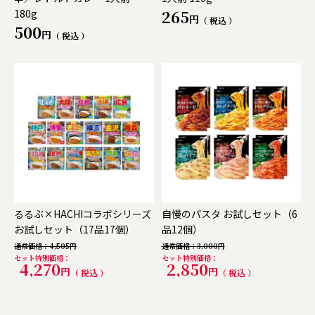
265
180g
税込
500
税込
るるぶ×HACHIコラボシリーズ
自慢のパスタ お試しセット（6
お試しセット（17品17個）
品12個）
通常価格
4,505
通常価格
3,000
セット特別価格
セット特別価格
4,270
2,850
税込
税込