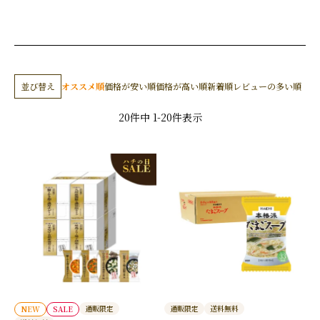
並び替え
オススメ順
価格が安い順
価格が高い順
新着順
レビューの多い順
20
件中
1
-
20
件表示
通販限定
通販限定
送料無料
NEW
SALE