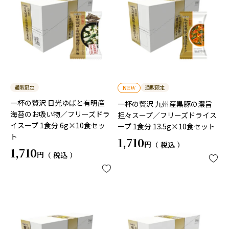
通販限定
通販限定
NEW
一杯の贅沢 日光ゆばと有明産
一杯の贅沢 九州産黒豚の濃旨
海苔のお吸い物／フリーズドラ
担々スープ／フリーズドライス
イスープ 1食分 6g×10食セッ
ープ 1食分 13.5g×10食セット
ト
1,710
税込
1,710
税込