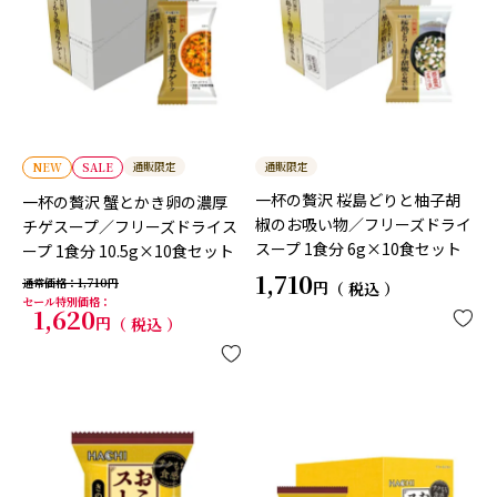
通販限定
通販限定
NEW
SALE
一杯の贅沢 桜島どりと柚子胡
一杯の贅沢 蟹とかき卵の濃厚
椒のお吸い物／フリーズドライ
チゲスープ／フリーズドライス
スープ 1食分 6g×10食セット
ープ 1食分 10.5g×10食セット
1,710
通常価格
1,710
税込
セール特別価格
1,620
税込