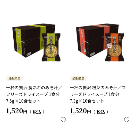
通販限定
通販限定
一杯の贅沢 長ネギのみそ汁／
一杯の贅沢 根菜のみそ汁／フ
フリーズドライスープ 1食分
リーズドライスープ 1食分
7.5g×10食セット
7.3g×10食セット
1,520
1,520
税込
税込