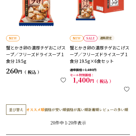
通販限定
NEW
NEW
SALE
蟹とかき卵の濃厚チゲおこげス
蟹とかき卵の濃厚チゲおこげス
ープ／フリーズドライスープ 1
ープ／フリーズドライスープ 1
食分 19.5g
食分 19.5g×6食セット
260
通常価格
1,480
税込
セール特別価格
1,400
税込
並び替え
オススメ順
価格が安い順
価格が高い順
新着順
レビューの多い順
20
件中
1
-
20
件表示