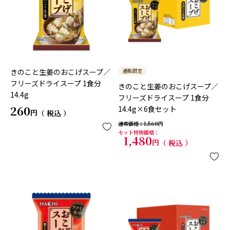
きのこと生姜のおこげスープ／
通販限定
フリーズドライスープ 1食分
きのこと生姜のおこげスープ／
14.4g
フリーズドライスープ 1食分
260
14.4g×6食セット
税込
通常価格
1,560
セット特別価格
1,480
税込