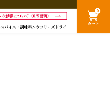
0
の影響について（8/5更新）
カート
品
スパイス・調味料
ルウ
フリーズドライ