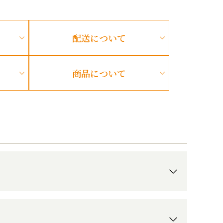
配送
について
商品
について