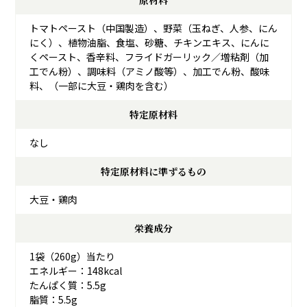
原材料
トマトペースト（中国製造）、野菜（玉ねぎ、人参、にん
にく）、植物油脂、食塩、砂糖、チキンエキス、にんに
くペースト、香辛料、フライドガーリック／増粘剤（加
工でん粉）、調味料（アミノ酸等）、加工でん粉、酸味
料、（一部に大豆・鶏肉を含む）
特定原材料
なし
特定原材料に準ずるもの
大豆・鶏肉
栄養成分
1袋（260g）当たり
エネルギー：148kcal
たんぱく質：5.5g
脂質：5.5g