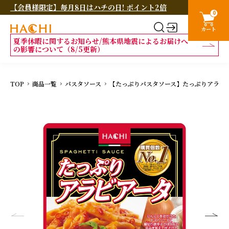
【会員様限定】毎月8日はハチの日! ポイント2倍
0
カート
夏季休暇に関するお知らせ/熊本県地震によるお届けへ
の影響について（8/5更新）
TOP
商品一覧
パスタソース
【たっぷりパスタソース】たっぷりアラビアー