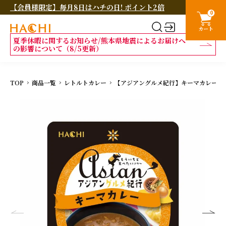
【会員様限定】毎月8日はハチの日! ポイント2倍
0
カート
夏季休暇に関するお知らせ/熊本県地震によるお届けへ
の影響について（8/5更新）
TOP
商品一覧
レトルトカレー
【アジアングルメ紀行】キーマカレー 中辛