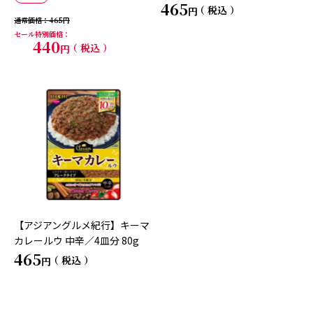
465
税込
通常価格
465
セール特別価格
440
税込
【アジアングルメ紀行】キーマ
カレールウ 中辛／4皿分 80g
465
税込