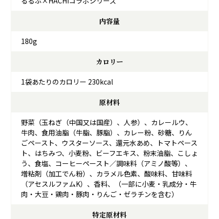
るるぶ×HACHIコラボシリーズ
内容量
180g
カロリー
1袋あたりのカロリー 230kcal
原材料
野菜（玉ねぎ（中国又は国産）、人参）、カレールウ、
牛肉、食用油脂（牛脂、豚脂）、カレー粉、砂糖、りん
ごペースト、ウスターソース、還元水あめ、トマトペース
ト、はちみつ、小麦粉、ビーフエキス、粉末油脂、こしょ
う、食塩、コーヒーペースト／調味料（アミノ酸等）、
増粘剤（加工でん粉）、カラメル色素、酸味料、甘味料
（アセスルファムK）、香料、（一部に小麦・乳成分・牛
肉・大豆・鶏肉・豚肉・りんご・ゼラチンを含む）
特定原材料