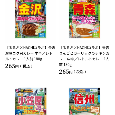
【るるぶ×HACHIコラボ】金沢
【るるぶ×HACHIコラボ】青森
濃厚コク旨カレー 中辛／レト
りんごとガーリックのチキンカ
ルトカレー 1人前 180g
レー 中辛／レトルトカレー 1人
265
前 180g
税込
265
税込