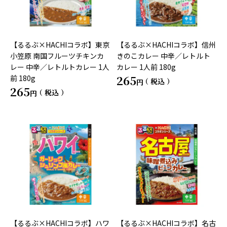
【るるぶ×HACHIコラボ】東京
【るるぶ×HACHIコラボ】信州
小笠原 南国フルーツチキンカ
きのこカレー 中辛／レトルト
レー 中辛／レトルトカレー 1人
カレー 1人前 180g
265
前 180g
税込
265
税込
【るるぶ×HACHIコラボ】ハワ
【るるぶ×HACHIコラボ】名古