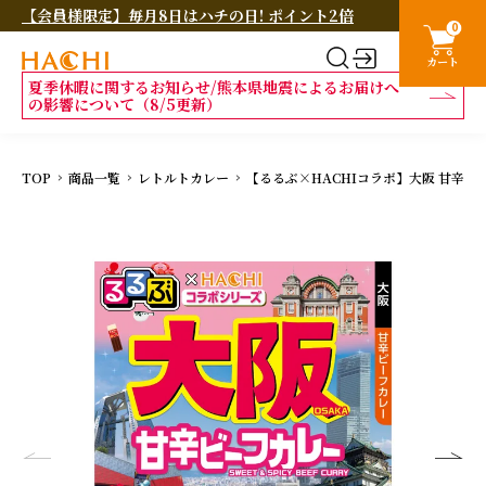
【会員様限定】毎月8日はハチの日! ポイント2倍
0
カート
夏季休暇に関するお知らせ/熊本県地震によるお届けへ
の影響について（8/5更新）
TOP
商品一覧
レトルトカレー
【るるぶ×HACHIコラボ】大阪 甘辛ビー