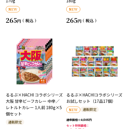
170g
180g
NEW
NEW
265
265
税込
税込
るるぶ×HACHI コラボシリーズ
るるぶ×HACHIコラボシリーズ
大阪 甘辛ビーフカレー 中辛／
お試しセット（17品17個）
レトルトカレー 1人前 180g×5
通販限定
NEW
個セット
通常価格
4,505
通販限定
セット特別価格