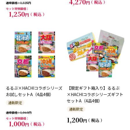
4,270
税込
通常価格
1,325
セット特別価格
1,250
税込
るるぶ×HACHIコラボシリーズ
【限定ギフト箱入り】るるぶ
お試しセットA（4品4個）
×HACHIコラボシリーズギフト
セットA（4品4個）
通販限定
通販限定
通常価格
1,060
1,200
セット特別価格
税込
1,000
税込