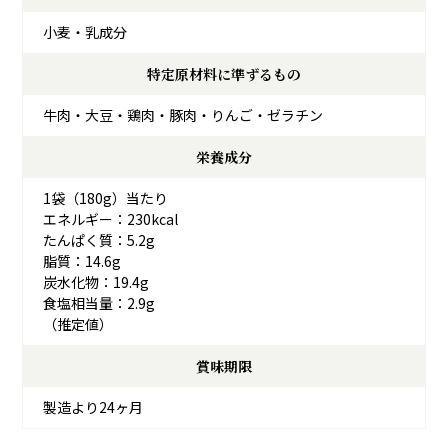
小麦・乳成分
特定原材料に準ずるもの
牛肉・大豆・鶏肉・豚肉・りんご・ゼラチン
栄養成分
1袋（180g）当たり
エネルギー：230kcal
たんぱく質：5.2g
脂質：14.6g
炭水化物：19.4g
食塩相当量：2.9g
（推定値）
賞味期限
製造より24ヶ月