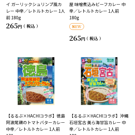
イ ガーリックシュリンプ風カ
屋 味噌煮込みビーフカレー 中
レー 中辛／レトルトカレー 1人
辛／レトルトカレー 1人前
前 180g
180g
265
税込
NEW
265
税込
【るるぶ×HACHIコラボ】徳島
【るるぶ×HACHIコラボ】沖縄
阿波尾鶏のトマトバターカレー
石垣宮古 美ら海甘旨カレー 中
中辛／レトルトカレー 1人前
辛／レトルトカレー 1人前