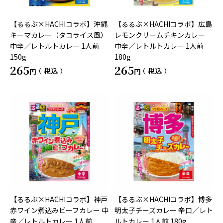
【るるぶ×HACHIコラボ】沖縄
【るるぶ×HACHIコラボ】広島
キーマカレー（タコライス風）
レモンクリームチキンカレー
中辛／レトルトカレー 1人前
中辛／レトルトカレー 1人前
150g
180g
265
265
税込
税込
【るるぶ×HACHIコラボ】神戸
【るるぶ×HACHIコラボ】博多
赤ワイン煮込みビーフカレー 中
明太子チーズカレー 辛口／レト
辛／レトルトカレー 1人前
ルトカレー 1人前 180g