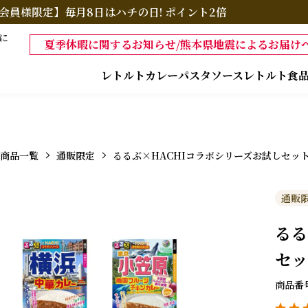
会員様限定】毎月8日はハチの日! ポイント2倍
に
夏季休暇に関するお知らせ/熊本県地震によるお届けへ
レトルトカレー
パスタソース
レトルト食
商品一覧
通販限定
るるぶ×HACHIコラボシリーズお試しセット
通販
るる
セッ
商品番