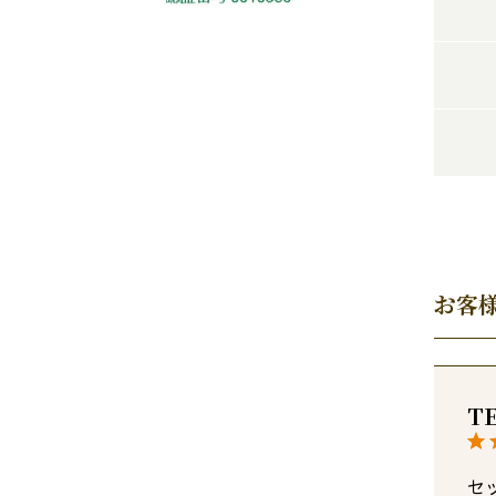
お客
T
セ