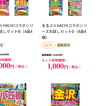
×HACHIコラボシリ
るるぶ×HACHIコラボシリ
試しセットB（4品4
ーズお試しセットD（4品4
個）
定
通販限定
NEW
1,060
通常価格
1,060
特別価格
セット特別価格
,000
1,000
税込
税込