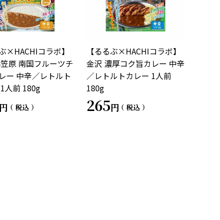
ぶ×HACHIコラボ】
【るるぶ×HACHIコラボ】
小笠原 南国フルーツチ
金沢 濃厚コク旨カレー 中辛
レー 中辛／レトルト
／レトルトカレー 1人前
1人前 180g
180g
265
税込
税込