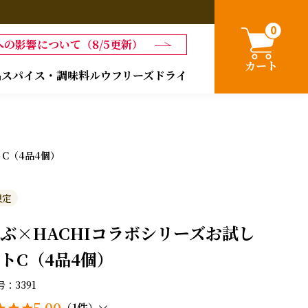
0
の影響について（8/5更新）
カート
品
スパイス・調味料
ルウ
フリーズドライ
C（4品4個）
限定
ぶ×HACHIコラボシリーズお試し
トC（4品4個）
号
3391
5.00
（1件）