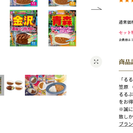
通常価
セット
会員様は
商品
「るる
笠原 
るるぶ
をお得
※誠に
致しか
ブラン