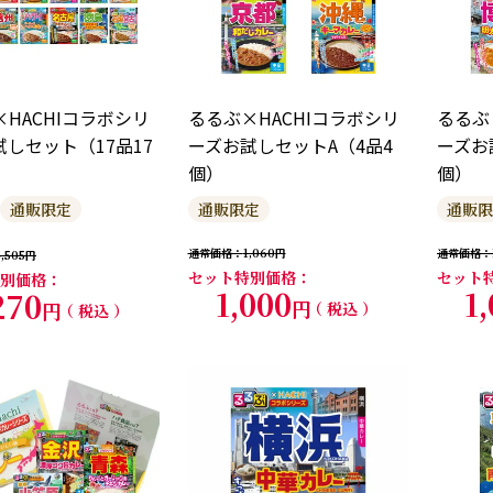
HACHIコラボシリ
るるぶ×HACHIコラボシリ
るるぶ
しセット（17品17
ーズお試しセットA（4品4
ーズお
個）
個）
通販限定
通販限定
通販限
通常価格
1,060
通常価格
,505
セット特別価格
セット
別価格
1,000
1
270
税込
税込