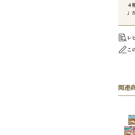
４
」
レ
こ
関連