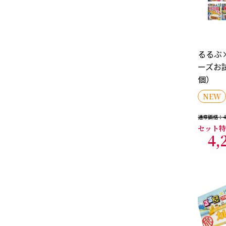
るるぶ×
ーズお試
個）
NEW
通常価格
4
セット特
4,