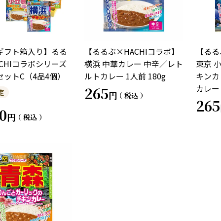
ギフト箱入り】るる
【るるぶ×HACHIコラボ】
【るる
CHIコラボシリーズ
横浜 中華カレー 中辛／レト
東京 
セットC（4品4個）
ルトカレー 1人前 180g
キンカ
カレー 
265
定
税込
265
0
税込