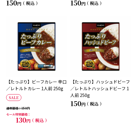
150
150
税込
税込
【たっぷり】ビーフカレー 辛口
【たっぷり】ハッシュドビーフ
／レトルトカレー 1人前 250g
／レトルトハッシュドビーフ 1
人前 250g
SALE
150
税込
通常価格
150
セール特別価格
130
税込