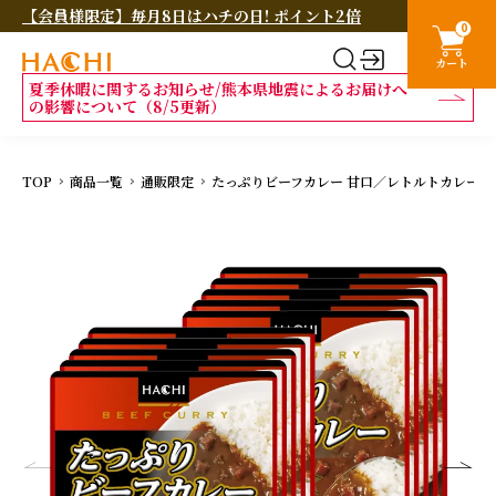
【会員様限定】毎月8日はハチの日! ポイント2倍
0
カート
夏季休暇に関するお知らせ/熊本県地震によるお届けへ
の影響について（8/5更新）
TOP
商品一覧
通販限定
たっぷりビーフカレー 甘口／レトルトカレー 1人