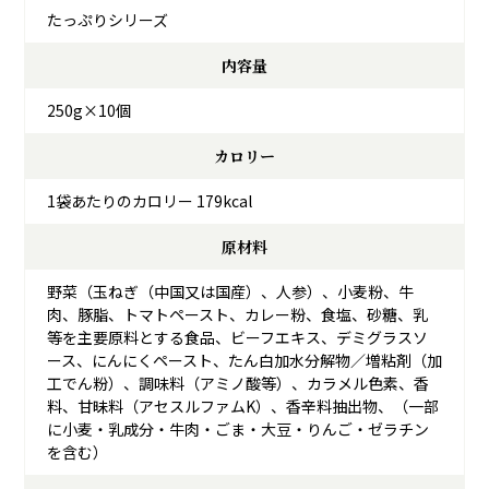
たっぷりシリーズ
内容量
250g×10個
カロリー
1袋あたりのカロリー 179kcal
原材料
野菜（玉ねぎ（中国又は国産）、人参）、小麦粉、牛
肉、豚脂、トマトペースト、カレー粉、食塩、砂糖、乳
等を主要原料とする食品、ビーフエキス、デミグラスソ
ース、にんにくペースト、たん白加水分解物／増粘剤（加
工でん粉）、調味料（アミノ酸等）、カラメル色素、香
料、甘昧料（アセスルファムK）、香辛料抽出物、（一部
に小麦・乳成分・牛肉・ごま・大豆・りんご・ゼラチン
を含む）