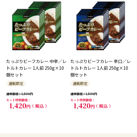
たっぷりビーフカレー 中辛／レ
たっぷりビーフカレー 辛口／レ
トルトカレー 1人前 250g×10
トルトカレー 1人前 250g×10
個セット
個セット
通販限定
通販限定
通常価格
1,500
通常価格
1,500
セット特別価格
セット特別価格
1,420
1,420
税込
税込