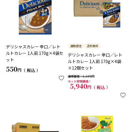
デリシャスカレー 辛口／レト
通販限定
送料無料
ルトカレー 1人前 170g×4袋セ
デリシャスカレー 辛口／レト
ット
ルトカレー 1人前 170g×4袋
550
×12個セット
税込
通常価格
6,600
セット特別価格
5,940
税込