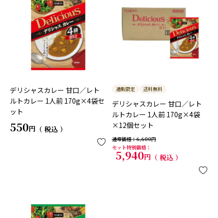
デリシャスカレー 甘口／レト
通販限定
送料無料
ルトカレー 1人前 170g×4袋セ
デリシャスカレー 甘口／レト
ット
ルトカレー 1人前 170g×4袋
550
×12個セット
税込
通常価格
6,600
セット特別価格
5,940
税込