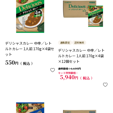
デリシャスカレー 中辛／レト
通販限定
送料無料
ルトカレー 1人前 170g×4袋セ
デリシャスカレー 中辛／レト
ット
ルトカレー 1人前 170g×4袋
550
×12個セット
税込
通常価格
6,600
セット特別価格
5,940
税込