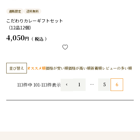
通販限定
送料無料
こだわりカレーギフトセット
（12品12個）
4,050
税込
並び替え
オススメ順
価格が安い順
価格が高い順
新着順
レビューの多い順
1
…
5
6
113
件中
101
-
113
件表示