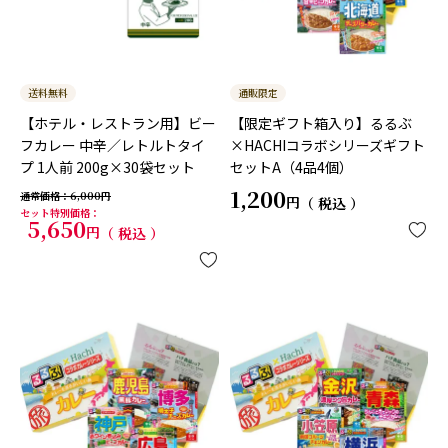
送料無料
通販限定
【ホテル・レストラン用】ビー
【限定ギフト箱入り】るるぶ
フカレー 中辛／レトルトタイ
×HACHIコラボシリーズギフト
プ 1人前 200g×30袋セット
セットA（4品4個）
1,200
通常価格
6,000
税込
セット特別価格
5,650
税込