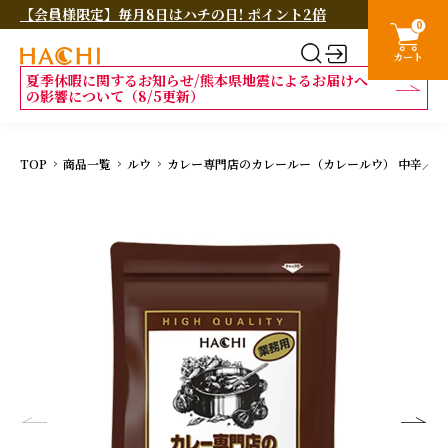
【会員様限定】毎月8日はハチの日! ポイント2倍
0
カート
夏季休暇に関するお知らせ/熊本県地震によるお届けへ
の影響について（8/5更新）
TOP
商品一覧
ルウ
カレー専門店のカレールー（カレールウ） 中辛／チャ