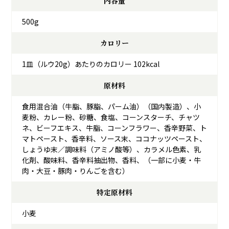
内容量
500g
カロリー
1皿（ルウ20g）あたりのカロリー 102kcal
原材料
食用混合油（牛脂、豚脂、パーム油）（国内製造）、小
麦粉、カレー粉、砂糖、食塩、コーンスターチ、チャツ
ネ、ビーフエキス、牛脂、コーンフラワー、香辛野菜、ト
マトペースト、香辛料、ソース末、ココナッツペースト、
しょうゆ末／調味料（アミノ酸等）、カラメル色素、乳
化剤、酸味料、香辛料抽出物、香料、（一部に小麦・牛
肉・大豆・豚肉・りんごを含む）
特定原材料
小麦