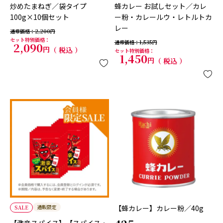
炒めたまねぎ／袋タイプ
蜂カレー お試しセット／カレ
100g×10個セット
ー粉・カレールウ・レトルトカ
レー
通常価格
2,200
セット特別価格
通常価格
1,535
2,090
税込
セット特別価格
1,450
税込
通販限定
【蜂カレー】カレー粉／40g
SALE