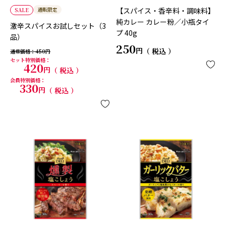
通販限定
【スパイス・香辛料・調味料】
SALE
純カレー カレー粉／小瓶タイ
激辛スパイスお試しセット（3
プ 40g
品）
250
税込
通常価格
450
セット特別価格
420
税込
会員特別価格
330
税込