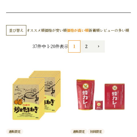
並び替え
オススメ順
価格が安い順
価格が高い順
新着順
レビューの多い順
1
2
37
件中
1
-
20
件表示
通販限定
通販限定
初回限定