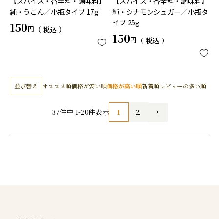
【スパイス・香辛料・調味料】
【スパイス・香辛料・調味料】
純・うこん／小瓶タイプ 17g
純・シナモンシュガー／小瓶タ
イプ 25g
150
税込
150
税込
並び替え
オススメ順
価格が安い順
価格が高い順
新着順
レビューの多い順
1
2
37
件中
1
-
20
件表示