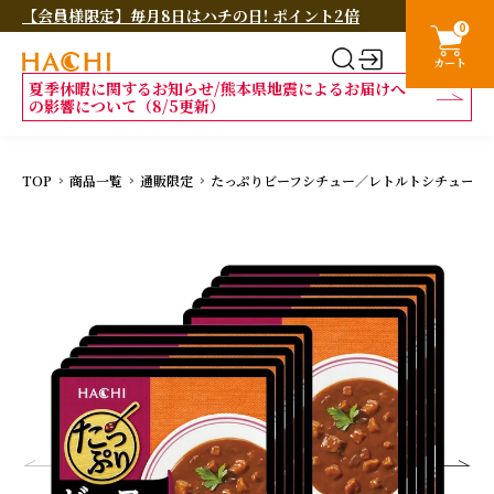
【会員様限定】毎月8日はハチの日! ポイント2倍
0
カート
夏季休暇に関するお知らせ/熊本県地震によるお届けへ
の影響について（8/5更新）
TOP
商品一覧
通販限定
たっぷりビーフシチュー／レトルトシチュー 1人前