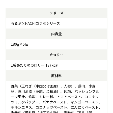
シリーズ
るるぶ×HACHIコラボシリーズ
内容量
180g×5個
カロリー
1袋あたりのカロリー 137kcal
原材料
野菜（玉ねぎ（中国又は国産）、人参）、鶏肉、小麦
粉、食用油脂（豚脂、菜種油）、砂糖、パッションフル
ーツ果汁、食塩、カレー粉、トマトペースト、ココナッ
ツミルクパウダー、バナナペースト、マンゴーペースト、
チキンエキス、ココナッツペースト、にんにくペースト、
香辛料／増粘剤（加工でん粉）、調味料（アミノ酸