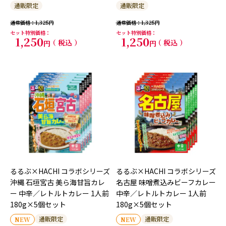
通販限定
通販限定
通常価格
1,325
通常価格
1,325
セット特別価格
セット特別価格
1,250
1,250
税込
税込
るるぶ×HACHI コラボシリーズ
るるぶ×HACHI コラボシリーズ
沖縄 石垣宮古 美ら海甘旨カレ
名古屋 味噌煮込みビーフカレー
ー 中辛／レトルトカレー 1人前
中辛／レトルトカレー 1人前
180g×5個セット
180g×5個セット
通販限定
通販限定
NEW
NEW