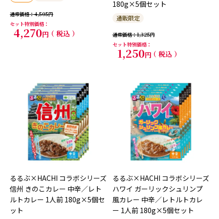
180g×5個セット
通常価格
4,505
通販限定
セット特別価格
4,270
税込
通常価格
1,325
セット特別価格
1,250
税込
るるぶ×HACHI コラボシリーズ
るるぶ×HACHI コラボシリーズ
信州 きのこカレー 中辛／レト
ハワイ ガーリックシュリンプ
ルトカレー 1人前 180g×5個セ
風カレー 中辛／レトルトカレ
ット
ー 1人前 180g×5個セット