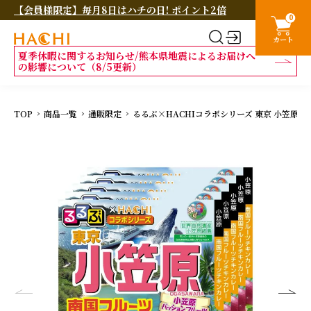
【会員様限定】毎月8日はハチの日! ポイント2倍
0
カート
夏季休暇に関するお知らせ/熊本県地震によるお届けへ
の影響について（8/5更新）
TOP
商品一覧
通販限定
るるぶ×HACHIコラボシリーズ 東京 小笠原 