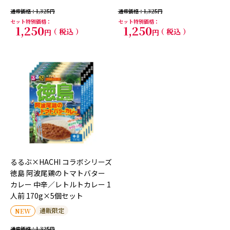
通常価格
1,325
通常価格
1,325
セット特別価格
セット特別価格
1,250
1,250
税込
税込
るるぶ×HACHI コラボシリーズ
徳島 阿波尾鶏のトマトバター
カレー 中辛／レトルトカレー 1
人前 170g×5個セット
通販限定
NEW
通常価格
1,325