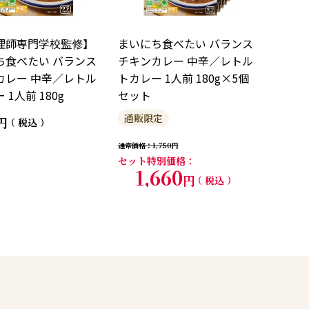
理師専門学校監修】
まいにち食べたい バランス
ち食べたい バランス
チキンカレー 中辛／レトル
カレー 中辛／レトル
トカレー 1人前 180g×5個
 1人前 180g
セット
通販限定
税込
通常価格
1,750
セット特別価格
1,660
税込