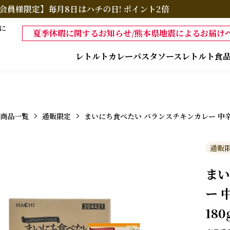
会員様限定】毎月8日はハチの日! ポイント2倍
に
夏季休暇に関するお知らせ/熊本県地震によるお届けへ
レトルトカレー
パスタソース
レトルト食
商品一覧
通販限定
まいにち食べたい バランスチキンカレー 中辛／
通販
まい
ー 
18