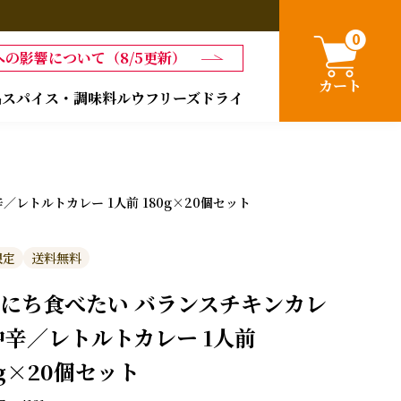
0
の影響について（8/5更新）
カート
品
スパイス・調味料
ルウ
フリーズドライ
レトルトカレー 1人前 180g×20個セット
限定
送料無料
にち食べたい バランスチキンカレ
中辛／レトルトカレー 1人前
0g×20個セット