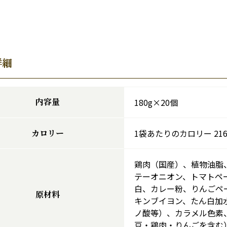
詳細
内容量
180g×20個
カロリー
1袋あたりのカロリー 216k
鶏肉（国産）、植物油脂
テーオニオン、トマトペ
白、カレー粉、りんごペ
原材料
キンブイヨン、たん白加
ノ酸等）、カラメル色素
豆・鶏肉・りんごを含む