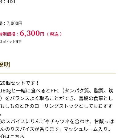
号
4121
格
7,000
6,300
特別価格
税込
63
ポイント獲得
説明
20個セットです！
180gと一緒に食べるとPFC（タンパク質、脂質、炭
）をバランスよく取ることができ、普段の食事とし
もしものときのローリングストックとしてもおすす
。
類のスパイスにりんごやチャツネを合わせ、甘酸っぱ
んのりスパイスが香ります。マッシュルーム入り。
介はこちら