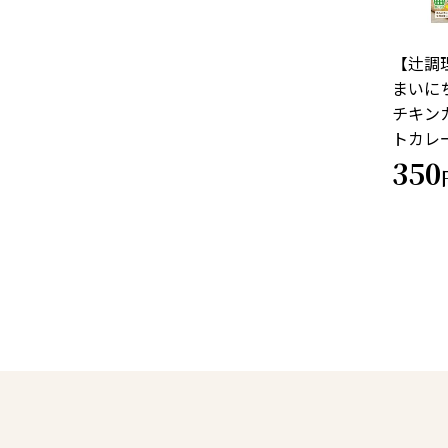
【辻調
まいに
チキン
トカレー
350