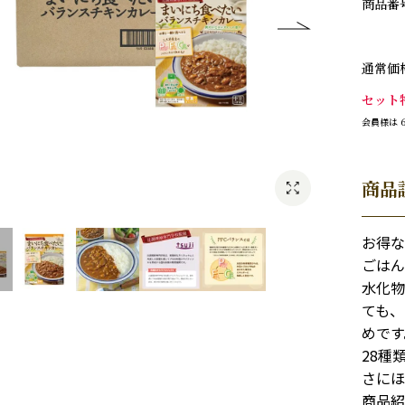
商品番
通常価
セット
会員様は
商品
お得な
ごはん
水化物
ても、
めです
28種
さにほ
商品紹