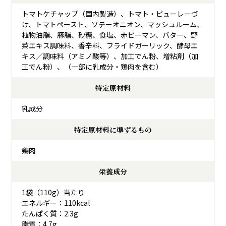
トマトケチャップ（国内製造）、トマト・ピューレーづ
け、トマトペースト、ソテーオニオン、マッシュルーム、
植物油脂、豚脂、砂糖、食塩、赤ピーマン、バター、野
菜エキス調味料、香辛料、フライドガーリック、酵母エ
キス／調味料（アミノ酸等）、加工でん粉、増粘剤（加
工でん粉）、（一部に乳成分・鶏肉を含む）
特定原材料
乳成分
特定原材料に準ずるもの
鶏肉
栄養成分
1袋（110g）当たり
エネルギー：110kcal
たんぱく質：2.3g
脂質：4.7g