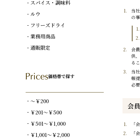
スパイス・調味料
当
ルウ
の事
フリーズドライ
業務用商品
通販限定
会員
供、
るこ
当社
価格帯で探す
報提
必
～￥200
会
￥201～￥500
￥501～￥1,000
「会
「会
￥1,001～￥2,000