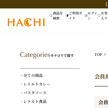
【
商品を
ご利用ガ
ログイ
お気
検索
イド
ン
入り
TOP
カテゴリで探す
全ての商品
会員
レトルトカレー
パスタソース
レトルト食品
会