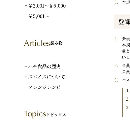
本規
￥2,001～￥5,000
￥5,001～
登
会員
読み物
本規
員
応し
会員
ハチ食品の歴史
会員
スパイスについて
パス
アレンジレシピ
トピックス