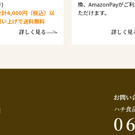
)
換、AmazonPayがご
計4,000円（税込）以
ただけます。
買い上げで送料無料
詳しく見る
詳しく見
お問い
ハチ食
問
0