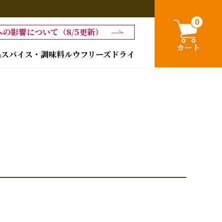
0
の影響について（8/5更新）
カート
品
スパイス・調味料
ルウ
フリーズドライ