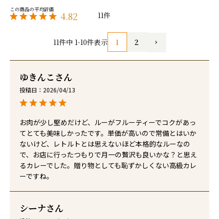
4.82
11
1
2
11
件中
1
-
10
件表示
ゆきんこ
投稿日
2026/04/13
お肉が少し堅めだけど、ルーがフルーティーでコクがあっ
てとても美味しかったです。単価が高いので常備とはいか
ないけど、レトルトとは思えないほど本格的なルーなの
で、お店に行ったつもりで月一の贅沢も良いかな？と思え
るカレーでした。贈り物としても恥ずかしくない高級カレ
ーですね。
シーナ