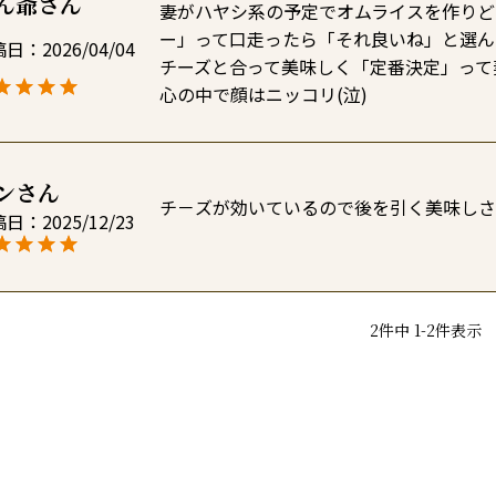
ん爺
妻がハヤシ系の予定でオムライスを作りど
ー」って口走ったら「それ良いね」と選ん
稿日
2026/04/04
チーズと合って美味しく「定番決定」って
心の中で顔はニッコリ(泣)
ン
チ－ズが効いているので後を引く美味しさ
稿日
2025/12/23
2
件中
1
-
2
件表示