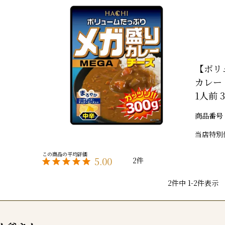
【ボリ
カレー
1人前 3
商品番号
当店特別
5.00
2
2
件中
1
-
2
件表示