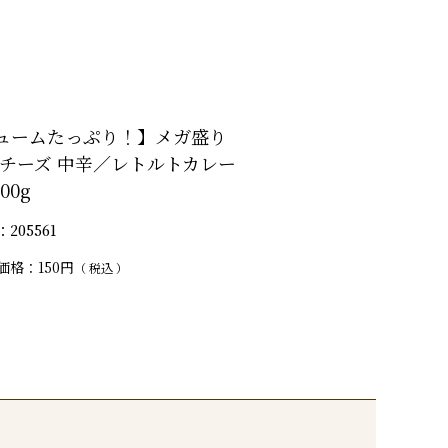
ュームたっぷり！】メガ盛り
 チーズ 中辛／レトルトカレー
00g
205561
価格
150
税込