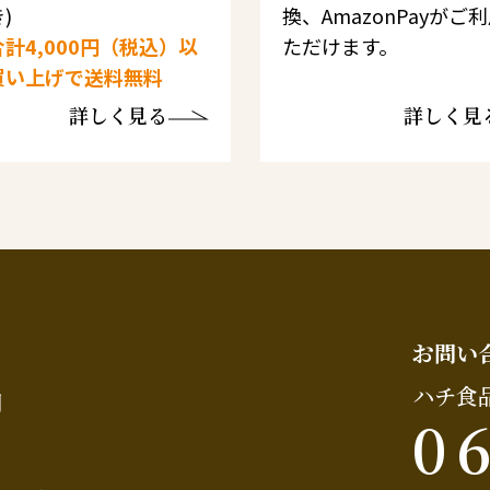
)
換、AmazonPayがご
計4,000円（税込）以
ただけます。
買い上げで送料無料
詳しく見る
詳しく見
お問い
ハチ食
問
0