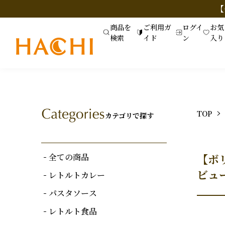
【
商品を
ご利用ガ
ログイ
お気
検索
イド
ン
入り
TOP
カテゴリで探す
全ての商品
【ボ
ビュ
レトルトカレー
パスタソース
レトルト食品