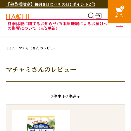
【会員様限定】毎月8日はハチの日! ポイント2倍
0
カート
夏季休暇に関するお知らせ/熊本県地震によるお届けへ
の影響について（8/5更新）
TOP
マチャミさんのレビュー
マチャミさんのレビュー
2
件中
1
-
2
件表示