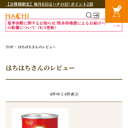
【会員様限定】毎月8日はハチの日! ポイント2倍
0
カート
夏季休暇に関するお知らせ/熊本県地震によるお届けへ
の影響について（8/5更新）
TOP
はちはちさんのレビュー
はちはちさんのレビュー
4
件中
1
-
4
件表示