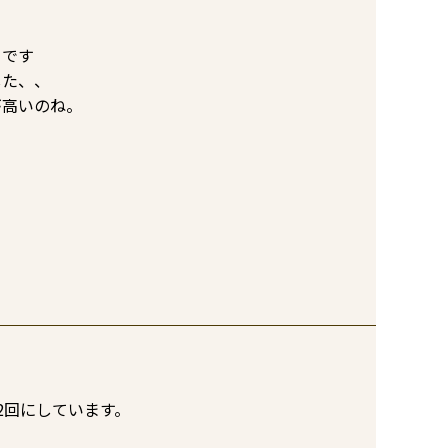
です

た、、

が高いのね。
回にしています。
