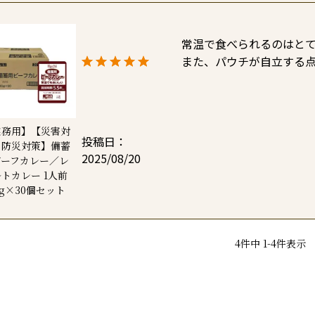
常温で食べられるのはとて
また、パウチが自立する
業務用】【災害対
投稿日
・防災対策】備蓄
2025/08/20
ビーフカレー／レ
トカレー 1人前
0g×30個セット
4
件中
1
-
4
件表示