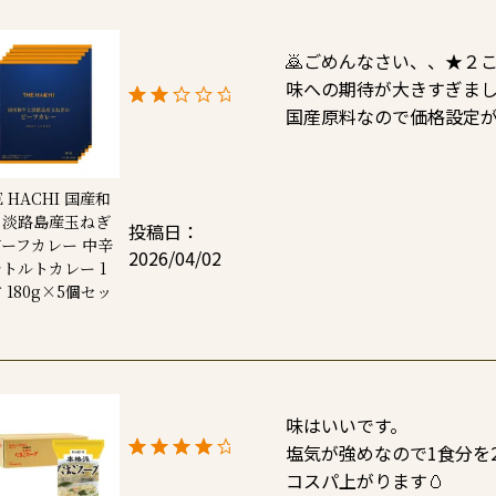
🙇ごめんなさい、、★２こ
味への期待が大きすぎまし
国産原料なので価格設定
E HACHI 国産和
と淡路島産玉ねぎ
投稿日
ーフカレー 中辛
2026/04/02
トルトカレー 1
 180g×5個セッ
味はいいです。

塩気が強めなので1食分を2