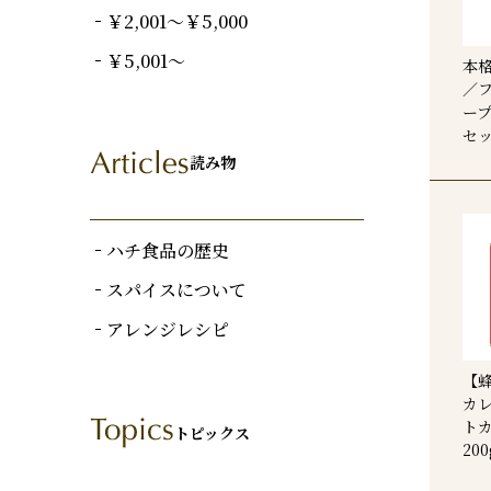
￥2,001～￥5,000
￥5,001～
本
／
ープ
セ
読み物
ハチ食品の歴史
スパイスについて
アレンジレシピ
【
カレ
トカ
トピックス
20