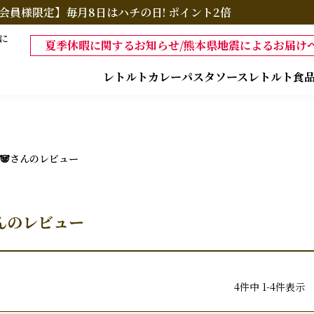
会員様限定】毎月8日はハチの日! ポイント2倍
に
夏季休暇に関するお知らせ/熊本県地震によるお届けへ
レトルトカレー
パスタソース
レトルト食
🐼さんのレビュー
さんのレビュー
4
件中
1
-
4
件表示