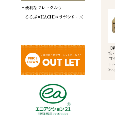
便利なフレークルウ
るるぶ✕HACHIコラボシリーズ
【
策
用
トル
20