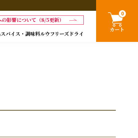
0
の影響について（8/5更新）
カート
品
スパイス・調味料
ルウ
フリーズドライ