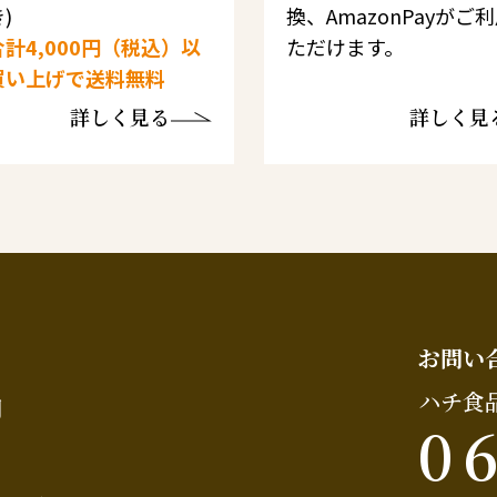
)
換、AmazonPayがご
計4,000円（税込）以
ただけます。
買い上げで送料無料
詳しく見る
詳しく見
お問い
ハチ食
問
0