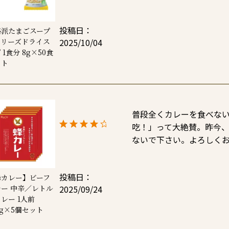
投稿日
格派たまごスープ
2025/10/04
フリーズドライス
 1食分 8g×50食
ット
普段全くカレーを食べな
吃！」って大絶賛。昨今
ないで下さい。よろしくお
投稿日
蜂カレー】ビーフ
2025/09/24
ー 中辛／レトル
レー 1人前
0g×5個セット