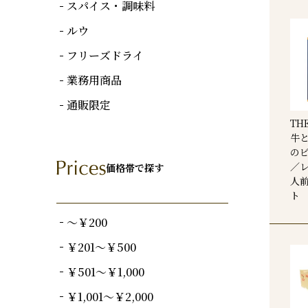
スパイス・調味料
ルウ
フリーズドライ
業務用商品
通販限定
TH
牛
のビ
／レ
価格帯で探す
人前
ト
～￥200
￥201～￥500
￥501～￥1,000
￥1,001～￥2,000