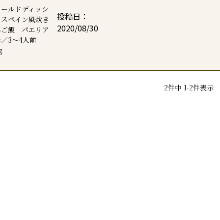
ワールドディッシ
投稿日
】スペイン風炊き
2020/08/30
みご飯 パエリア
／3～4人前
g
2
件中
1
-
2
件表示