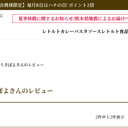
会員様限定】毎月8日はハチの日! ポイント2倍
に
夏季休暇に関するお知らせ/熊本県地震によるお届けへ
レトルトカレー
パスタソース
レトルト食
うさぽよさんのレビュー
ぽよさんのレビュー
2
件中
1
-
2
件表示