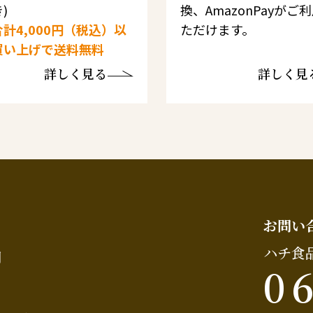
)
換、AmazonPayがご
計4,000円（税込）以
ただけます。
買い上げで送料無料
詳しく見る
詳しく見
お問い
ハチ食
問
0