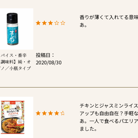
香りが薄くて入れてる意
あ。
投稿日
スパイス・香辛
2020/08/30
・調味料】純・オ
ガノ／小瓶タイプ
チキンとジャスミンライ
アップも自由自在？手軽
あ。一人で食べるパエリアは
ました。