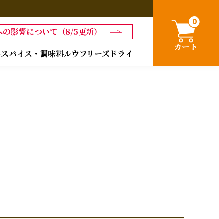
0
の影響について（8/5更新）
カート
品
スパイス・調味料
ルウ
フリーズドライ