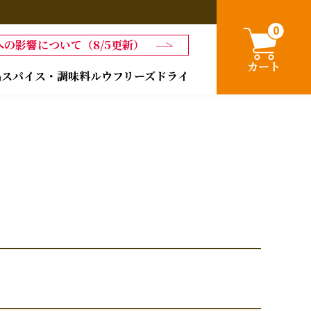
0
の影響について（8/5更新）
カート
品
スパイス・調味料
ルウ
フリーズドライ