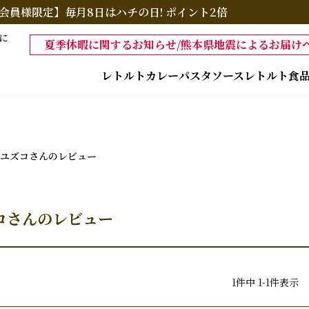
会員様限定】毎月8日はハチの日! ポイント2倍
に
夏季休暇に関するお知らせ/熊本県地震によるお届けへ
レトルトカレー
パスタソース
レトルト食
ユズコさんのレビュー
コさんのレビュー
1
件中
1
-
1
件表示