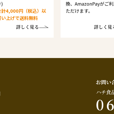
)
換、AmazonPayがご
計4,000円（税込）以
ただけます。
買い上げで送料無料
詳しく見る
詳しく見
お問い
ハチ食
問
0