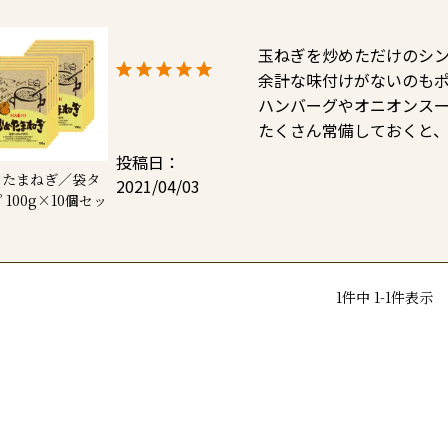
玉ねぎを炒めただけのシン
余計な味付けがないのもポ
ハンバーグやオニオンスー
たくさん常備しておくと
投稿日
めたまねぎ／袋タ
2021/04/03
 100g×10個セッ
1
件中
1
-
1
件表示