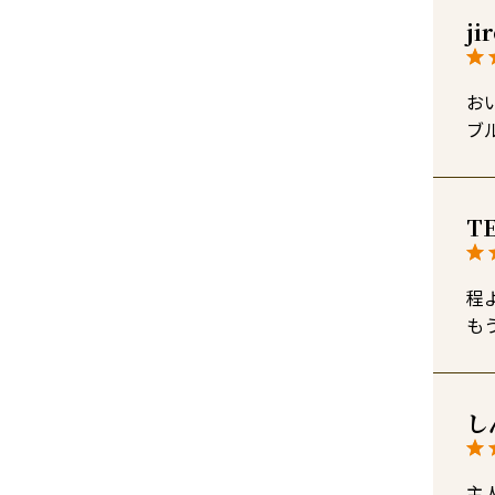
ji
お
ブ
T
程
も
し
主