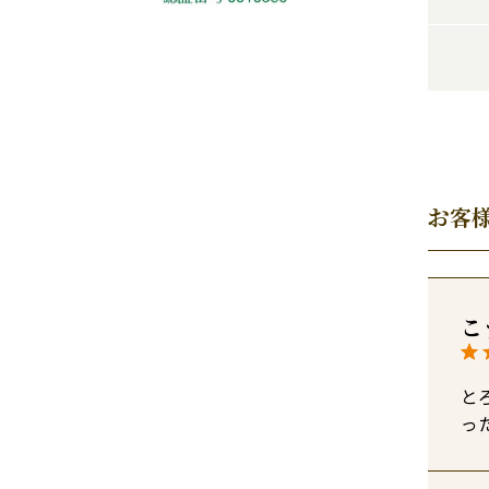
お客
こ
と
っ