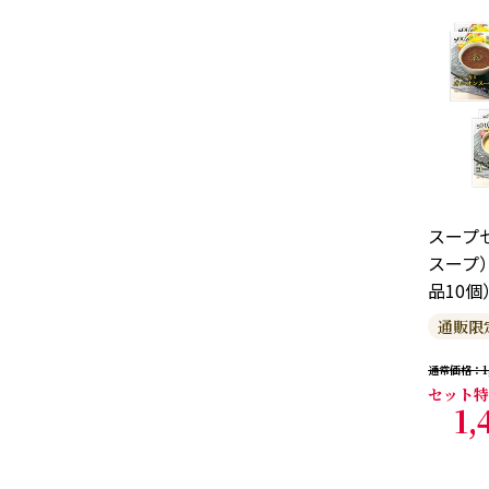
スープ
スープ
品10個
通販限
通常価格
1
セット特
1,