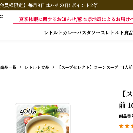
会員様限定】毎月8日はハチの日! ポイント2倍
に
夏季休暇に関するお知らせ/熊本県地震によるお届けへ
レトルトカレー
パスタソース
レトルト食
商品一覧
レトルト食品
【スープセレクト】コーンスープ／1人前 1
【ス
前 1
商品番