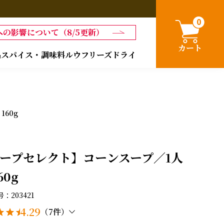
0
の影響について（8/5更新）
カート
品
スパイス・調味料
ルウ
フリーズドライ
60g
ープセレクト】コーンスープ／1人
60g
号
203421
4.29
（7件）