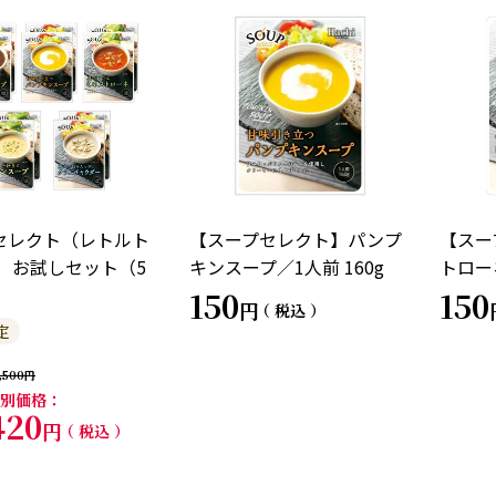
セレクト（レトルト
【スープセレクト】パンプ
【スー
） お試しセット（5
キンスープ／1人前 160g
トローネ
）
150
150
税込
定
,500
別価格
420
税込