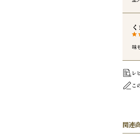
く
味
レ
こ
関連