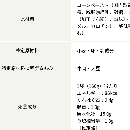
コーンペースト（国内製
粉、脱脂濃縮乳、砂糖、
原材料
（加工でん粉）、調味料
メル、カロチン）、酸味
む）
特定原材料
小麦・卵・乳成分
特定原材料に準ずるもの
牛肉・大豆
1袋（160g）当たり
エネルギー：86kcal
たんぱく質：2.4g
栄養成分
脂質：1.8g
炭水化物：15.0g
食塩相当量：1.3g
（推定値）