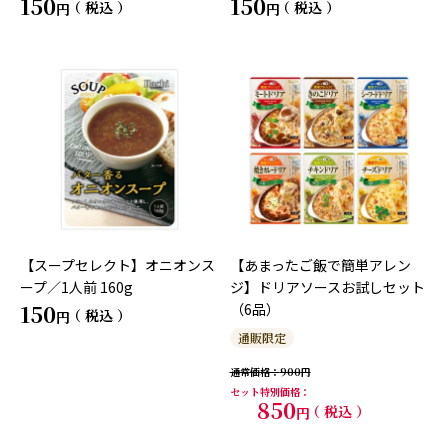
150
150
税込
税込
【スープセレクト】オニオンス
【あまったご飯で簡単アレン
ープ／1人前 160g
ジ】ドリアソースお試しセット
150
（6品）
税込
通販限定
通常価格
900
セット特別価格
850
税込