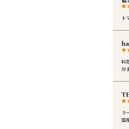
ト
ha
料
分
T
ラ
国