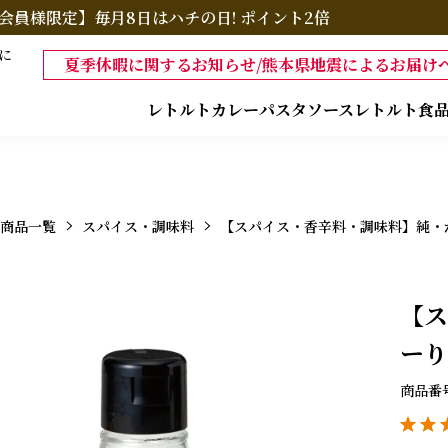
会員様限定】毎月8日はハチの日! ポイント2倍
に
夏季休暇に関するお知らせ/熊本県地震によるお届けへ
レトルトカレー
パスタソース
レトルト食
商品一覧
スパイス・調味料
【スパイス・香辛料・調味料】純・が
【ス
ーり
商品番