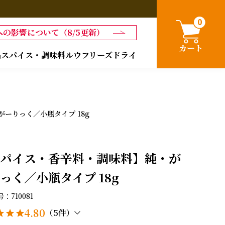
0
の影響について（8/5更新）
カート
品
スパイス・調味料
ルウ
フリーズドライ
ーりっく／小瓶タイプ 18g
パイス・香辛料・調味料】純・が
っく／小瓶タイプ 18g
号
710081
4.80
（5件）