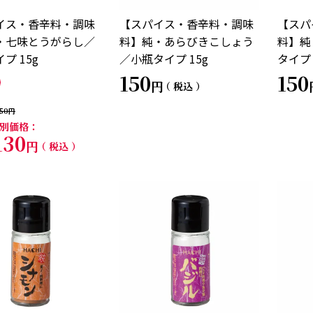
イス・香辛料・調味
【スパイス・香辛料・調味
【スパ
・七味とうがらし／
料】純・あらびきこしょう
料】純
プ 15g
／小瓶タイプ 15g
タイプ 
150
150
税込
50
別価格
130
税込