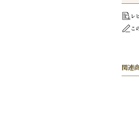
レ
こ
関連