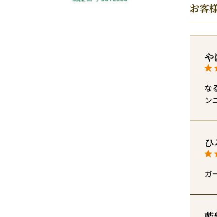
お客
や
な
ン
ひ
ガ
藍