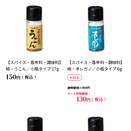
【スパイス・香辛料・調味料】
【スパイス・香辛料・調味料】
純・うこん／小瓶タイプ 17g
純・オレガノ／小瓶タイプ 6g
150
税込
SALE
通常価格
150
セール特別価格
130
税込