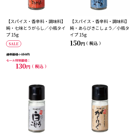
【スパイス・香辛料・調味料】
【スパイス・香辛料・調味料】
純・七味とうがらし／小瓶タイ
純・あらびきこしょう／小瓶タ
プ 15g
イプ 15g
150
税込
SALE
通常価格
150
セール特別価格
130
税込