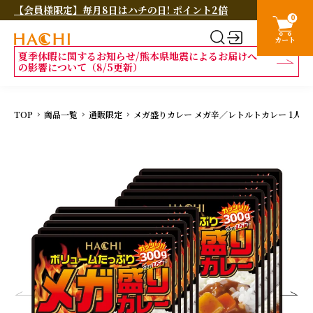
【会員様限定】毎月8日はハチの日! ポイント2倍
0
カート
夏季休暇に関するお知らせ/熊本県地震によるお届けへ
の影響について（8/5更新）
TOP
商品一覧
通販限定
メガ盛りカレー メガ辛／レトルトカレー 1人前 3