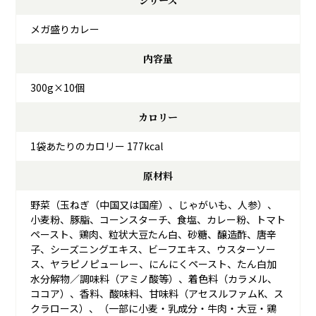
シリーズ
メガ盛りカレー
内容量
300g×10個
カロリー
1袋あたりのカロリー 177kcal
原材料
野菜（玉ねぎ（中国又は国産）、じゃがいも、人参）、
小麦粉、豚脂、コーンスターチ、食塩、カレー粉、トマト
ペースト、鶏肉、粒状大豆たん白、砂糖、醸造酢、唐辛
子、シーズニングエキス、ビーフエキス、ウスターソー
ス、ヤラピノピューレー、にんにくペースト、たん白加
水分解物／調味料（アミノ酸等）、着色料（カラメル、
ココア）、香料、酸味料、甘味料（アセスルファムK、ス
クラロース）、（一部に小麦・乳成分・牛肉・大豆・鶏