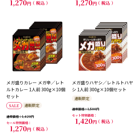
1,270
1,270
税込
税込
メガ盛りカレー メガ辛／レト
メガ盛りハヤシ／レトルトハヤ
ルトカレー 1人前 300g×10個
シ 1人前 300g×10個セット
セット
通販限定
通販限定
SALE
通常価格
1,500
セット特別価格
通常価格
1,420
1,420
税込
セール特別価格
1,270
税込