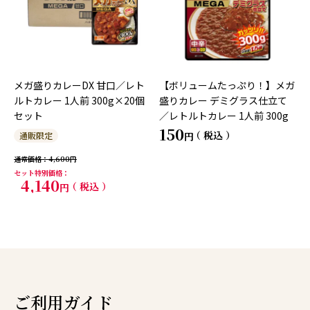
メガ盛りカレーDX 甘口／レト
【ボリュームたっぷり！】メガ
ルトカレー 1人前 300g×20個
盛りカレー デミグラス仕立て
セット
／レトルトカレー 1人前 300g
150
税込
通販限定
通常価格
4,600
セット特別価格
4,140
税込
ご利用ガイド