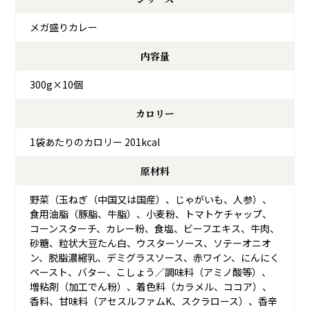
メガ盛りカレー
内容量
300g×10個
カロリー
1袋あたりのカロリー 201kcal
原材料
野菜（玉ねぎ（中国又は国産）、じゃがいも、人参）、
食用油脂（豚脂、牛脂）、小麦粉、トマトケチャップ、
コーンスターチ、カレー粉、食塩、ビーフエキス、牛肉、
砂糖、粒状大豆たん白、ウスターソース、ソテーオニオ
ン、脱脂濃縮乳、デミグラスソース、赤ワイン、にんにく
ペースト、バター、こしょう／調味料（アミノ酸等）、
増粘剤（加工でん粉）、着色料（カラメル、ココア）、
香料、甘味料（アセスルファムK、スクラロース）、香辛