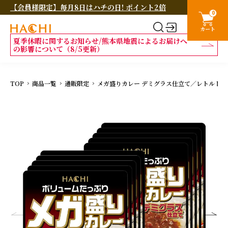
【会員様限定】毎月8日はハチの日! ポイント2倍
0
カート
夏季休暇に関するお知らせ/熊本県地震によるお届けへ
の影響について（8/5更新）
TOP
商品一覧
通販限定
メガ盛りカレー デミグラス仕立て／レトルトカレー