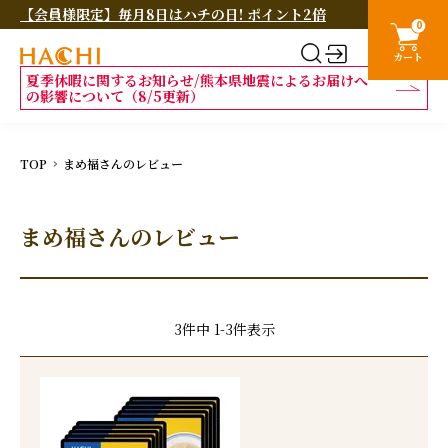
【会員様限定】毎月8日はハチの日! ポイント2倍
0
カート
夏季休暇に関するお知らせ/熊本県地震によるお届けへ
の影響について（8/5更新）
TOP
まめ福さんのレビュー
まめ福さんのレビュー
3
件中
1
-
3
件表示