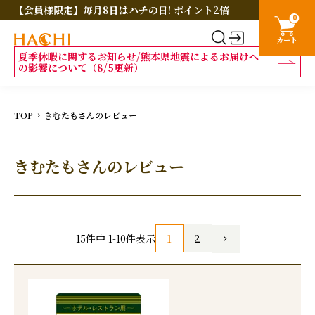
【会員様限定】毎月8日はハチの日! ポイント2倍
0
カート
夏季休暇に関するお知らせ/熊本県地震によるお届けへ
の影響について（8/5更新）
TOP
きむたもさんのレビュー
きむたもさんのレビュー
1
2
15
件中
1
-
10
件表示