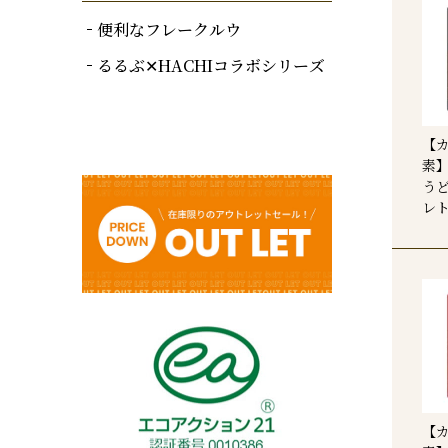
便利なフレークルウ
るるぶ✕HACHIコラボシリーズ
【
素
う
レト
【