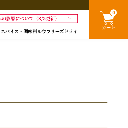
0
の影響について（8/5更新）
カート
品
スパイス・調味料
ルウ
フリーズドライ