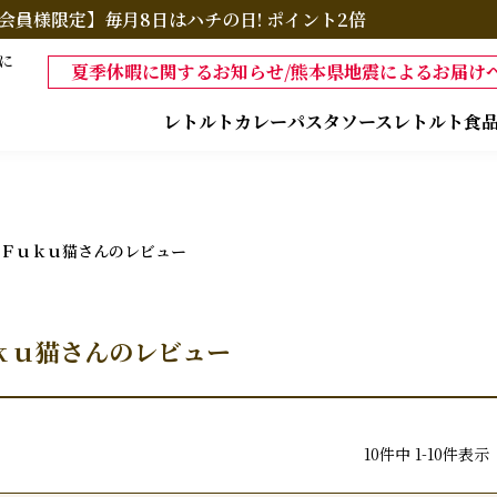
会員様限定】毎月8日はハチの日! ポイント2倍
に
夏季休暇に関するお知らせ/熊本県地震によるお届けへ
レトルトカレー
パスタソース
レトルト食
Ｆｕｋｕ猫さんのレビュー
ｋｕ猫さんのレビュー
10
件中
1
-
10
件表示