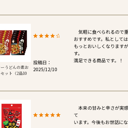
ト
　気軽に食べられるので重
おすすめです。私としては
もっとおいしくなります
す。

投稿日
レーうどんの素お
2025/12/10
セット（2品10
）
　本来の甘みと辛さが実
て

います。今後もお世話に