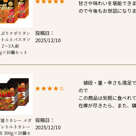
甘さや味わいを堪能できま
投稿日
っぷりナポリタン
2025/12/10
レトルトパスタソ
 2～3人前
5g×10個セット
　値段・量・辛さも満足
ので

この商品は気軽に食べれて
在庫が尽きたら、また、
投稿日
盛りカレー メガ
2025/12/10
／レトルトカレー
前 300g×10個セ