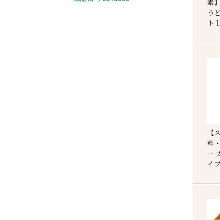
素
う
ト 
【
料
ー 
イプ