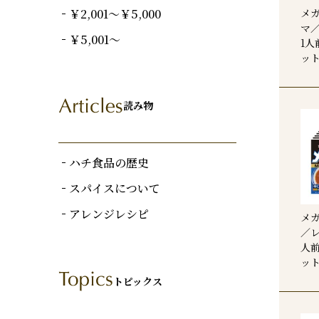
￥2,001～￥5,000
メガ
マ
￥5,001～
1人
ッ
読み物
ハチ食品の歴史
スパイスについて
アレンジレシピ
メガ
／レ
人前
ッ
トピックス