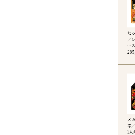
た
／
ース
28
メガ
辛
1人