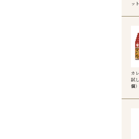
ッ
カ
試し
個