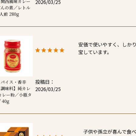
2026/03/25
】関西風味カレー
どんの素／レトル
1人前 280g
安価で使いやすく、しか
宝しています。
投稿日
スパイス・香辛
2026/03/25
・調味料】純カレ
カレー粉／小瓶タ
 40g
　子供や孫立が喜んで食べ