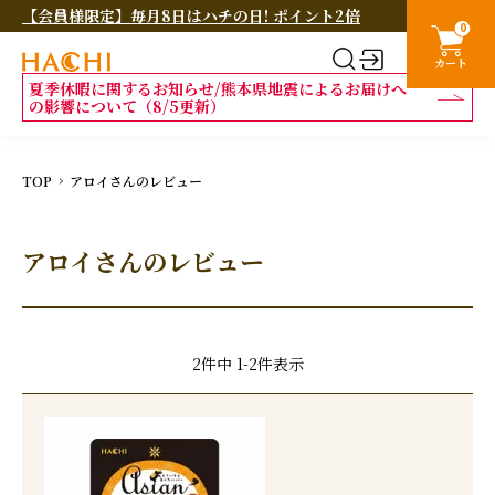
【会員様限定】毎月8日はハチの日! ポイント2倍
0
カート
夏季休暇に関するお知らせ/熊本県地震によるお届けへ
の影響について（8/5更新）
TOP
アロイさんのレビュー
アロイさんのレビュー
2
件中
1
-
2
件表示