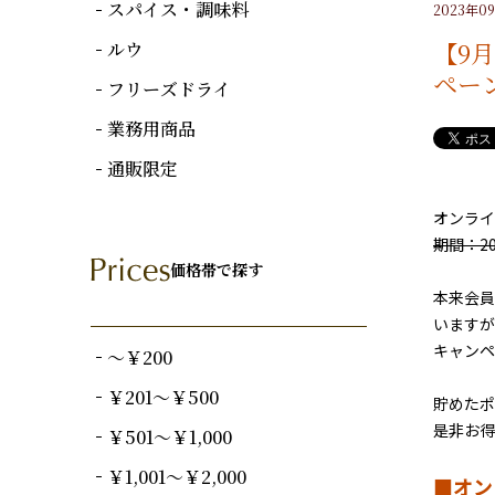
スパイス・調味料
2023年0
【9月
ルウ
ペー
フリーズドライ
業務用商品
通販限定
オンライ
期間：2
価格帯で探す
本来会員
いますが
キャン
～￥200
￥201～￥500
貯めたポ
是非お得
￥501～￥1,000
￥1,001～￥2,000
■オン